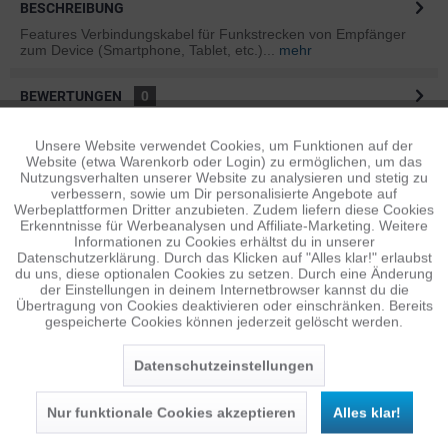
BESCHREIBUNG
Features Verbindungskabel für Funkstrecken von Empfänger
zum Device (Smartphone, Tablet, etc.)...
mehr
BEWERTUNGEN
0
Bewertungen lesen, schreiben und diskutieren...
mehr
Unsere Website verwendet Cookies, um Funktionen auf der
Aktiv
Funktionale
Website (etwa Warenkorb oder Login) zu ermöglichen, um das
ÄHNLICHE ARTIKEL
Nutzungsverhalten unserer Website zu analysieren und stetig zu
verbessern, sowie um Dir personalisierte Angebote auf
Diese Artikel sind dem Produkt ähnlich ...
mehr
Inaktiv
Tracking
Werbeplattformen Dritter anzubieten. Zudem liefern diese Cookies
Erkenntnisse für Werbeanalysen und Affiliate-Marketing. Weitere
Informationen zu Cookies erhältst du in unserer
Datenschutzerklärung. Durch das Klicken auf "Alles klar!" erlaubst
Inaktiv
Personalisierung
du uns, diese optionalen Cookies zu setzen. Durch eine Änderung
Persönliche Empfehlungen
der Einstellungen in deinem Internetbrowser kannst du die
Übertragung von Cookies deaktivieren oder einschränken. Bereits
gespeicherte Cookies können jederzeit gelöscht werden.
Inaktiv
Service
Datenschutzeinstellungen
Nur funktionale Cookies akzeptieren
Alles klar!