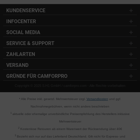
KUNDENSERVICE
INFOCENTER
SOCIAL MEDIA
SERVICE & SUPPORT
ZAHLARTEN
VERSAND
GRÜNDE FÜR CAMFORPRO
Copyright © 2025 S.H1 GmbH / camforpro.com - Alle Rechte vorbehalten
* Alle Preise inkl. gesetzl. Mehrwertsteuer zzgl.
Versandkosten
und ggf.
Nachnahmegebühren, wenn nicht anders beschrieben
1
aktuelle oder ehemalige unverbindliche Preisempfehlung des Herstellers inklusive
Mehrwertsteuer
2
Kostenlose Retouren ab einem Warenwert der Rücksendung über 40€
3
Bezieht sich nur auf das Lieferland Deutschland. Gilt nicht für Express- und