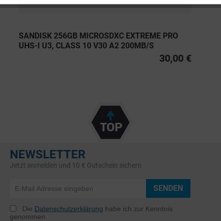
SANDISK 256GB MICROSDXC EXTREME PRO
UHS-I U3, CLASS 10 V30 A2 200MB/S
30,00 €
NEWSLETTER
Jetzt anmelden und 10 € Gutschein sichern
SENDEN
Die
Datenschutzerklärung
habe ich zur Kenntnis
genommen.