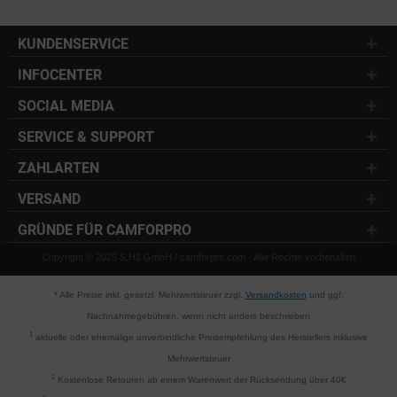
KUNDENSERVICE
INFOCENTER
SOCIAL MEDIA
SERVICE & SUPPORT
ZAHLARTEN
VERSAND
GRÜNDE FÜR CAMFORPRO
Copyright © 2025 S.H1 GmbH / camforpro.com - Alle Rechte vorbehalten
* Alle Preise inkl. gesetzl. Mehrwertsteuer zzgl.
Versandkosten
und ggf.
Nachnahmegebühren, wenn nicht anders beschrieben
1
aktuelle oder ehemalige unverbindliche Preisempfehlung des Herstellers inklusive
Mehrwertsteuer
2
Kostenlose Retouren ab einem Warenwert der Rücksendung über 40€