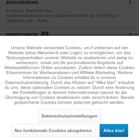
BESCHREIBUNG
Features Tischmikrofon,
Konferenzmikrofon,Grenzflächenmikrofon für VoIP/Skype
Telefonie und...
mehr
BEWERTUNGEN
0
Bewertungen lesen, schreiben und diskutieren...
mehr
Unsere Website verwendet Cookies, um Funktionen auf der
Aktiv
Funktionale
Website (etwa Warenkorb oder Login) zu ermöglichen, um das
ÄHNLICHE ARTIKEL
Nutzungsverhalten unserer Website zu analysieren und stetig zu
verbessern, sowie um Dir personalisierte Angebote auf
Diese Artikel sind dem Produkt ähnlich ...
mehr
Inaktiv
Tracking
Werbeplattformen Dritter anzubieten. Zudem liefern diese Cookies
Erkenntnisse für Werbeanalysen und Affiliate-Marketing. Weitere
Informationen zu Cookies erhältst du in unserer
Datenschutzerklärung. Durch das Klicken auf "Alles klar!" erlaubst
Inaktiv
Personalisierung
du uns, diese optionalen Cookies zu setzen. Durch eine Änderung
der Einstellungen in deinem Internetbrowser kannst du die
Persönliche Empfehlungen
Übertragung von Cookies deaktivieren oder einschränken. Bereits
gespeicherte Cookies können jederzeit gelöscht werden.
Inaktiv
Service
Datenschutzeinstellungen
Nur funktionale Cookies akzeptieren
Alles klar!