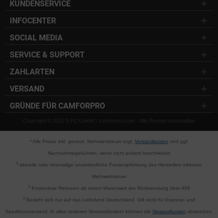
KUNDENSERVICE
INFOCENTER
SOCIAL MEDIA
SERVICE & SUPPORT
ZAHLARTEN
VERSAND
GRÜNDE FÜR CAMFORPRO
Copyright © 2025 S.H1 GmbH / camforpro.com - Alle Rechte vorbehalten
* Alle Preise inkl. gesetzl. Mehrwertsteuer zzgl.
Versandkosten
und ggf.
Nachnahmegebühren, wenn nicht anders beschrieben
1
aktuelle oder ehemalige unverbindliche Preisempfehlung des Herstellers inklusive
Mehrwertsteuer
2
Kostenlose Retouren ab einem Warenwert der Rücksendung über 40€
3
Bezieht sich nur auf das Lieferland Deutschland. Gilt nicht für Express- und
Speditionsversand. In allen anderen Versandländern können die
Versandkosten
abweichen.