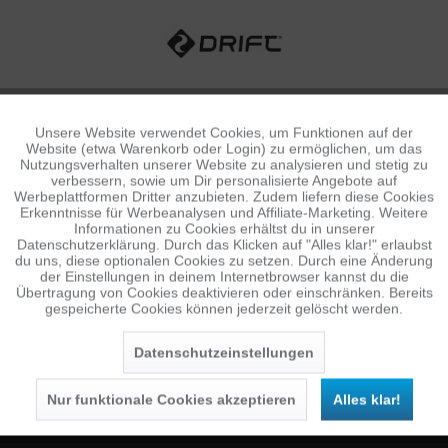
Unsere Website verwendet Cookies, um Funktionen auf der
Aktiv
Funktionale
Website (etwa Warenkorb oder Login) zu ermöglichen, um das
Nutzungsverhalten unserer Website zu analysieren und stetig zu
verbessern, sowie um Dir personalisierte Angebote auf
Inaktiv
Tracking
Werbeplattformen Dritter anzubieten. Zudem liefern diese Cookies
Erkenntnisse für Werbeanalysen und Affiliate-Marketing. Weitere
Informationen zu Cookies erhältst du in unserer
Datenschutzerklärung. Durch das Klicken auf "Alles klar!" erlaubst
Inaktiv
Personalisierung
du uns, diese optionalen Cookies zu setzen. Durch eine Änderung
NEWSLETTER
der Einstellungen in deinem Internetbrowser kannst du die
Übertragung von Cookies deaktivieren oder einschränken. Bereits
Jetzt anmelden und 10 € Gutschein sichern
gespeicherte Cookies können jederzeit gelöscht werden.
Inaktiv
Service
SENDEN
Datenschutzeinstellungen
Die
Datenschutzerklärung
habe ich zur Kenntnis
genommen.
Nur funktionale Cookies akzeptieren
Alles klar!