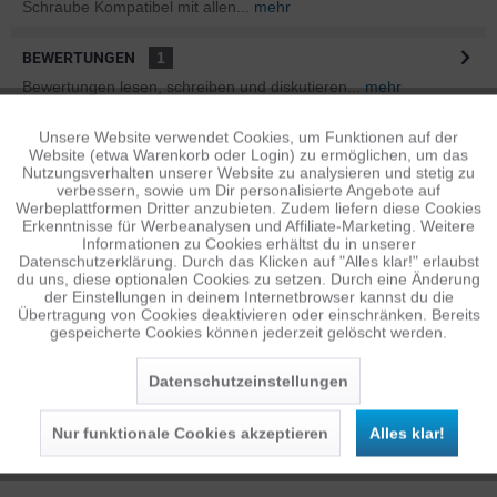
Schraube Kompatibel mit allen...
mehr
BEWERTUNGEN
1
Bewertungen lesen, schreiben und diskutieren...
mehr
Unsere Website verwendet Cookies, um Funktionen auf der
Aktiv
ÄHNLICHE ARTIKEL
Funktionale
Website (etwa Warenkorb oder Login) zu ermöglichen, um das
Diese Artikel sind dem Produkt ähnlich ...
mehr
Nutzungsverhalten unserer Website zu analysieren und stetig zu
verbessern, sowie um Dir personalisierte Angebote auf
Inaktiv
Tracking
Werbeplattformen Dritter anzubieten. Zudem liefern diese Cookies
Erkenntnisse für Werbeanalysen und Affiliate-Marketing. Weitere
Informationen zu Cookies erhältst du in unserer
Datenschutzerklärung. Durch das Klicken auf "Alles klar!" erlaubst
Persönliche Empfehlungen
Inaktiv
Personalisierung
du uns, diese optionalen Cookies zu setzen. Durch eine Änderung
der Einstellungen in deinem Internetbrowser kannst du die
Übertragung von Cookies deaktivieren oder einschränken. Bereits
gespeicherte Cookies können jederzeit gelöscht werden.
Inaktiv
Service
Datenschutzeinstellungen
Nur funktionale Cookies akzeptieren
Alles klar!