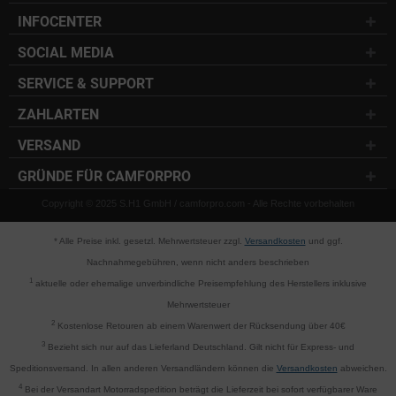
INFOCENTER
SOCIAL MEDIA
SERVICE & SUPPORT
ZAHLARTEN
VERSAND
GRÜNDE FÜR CAMFORPRO
Copyright © 2025 S.H1 GmbH / camforpro.com - Alle Rechte vorbehalten
* Alle Preise inkl. gesetzl. Mehrwertsteuer zzgl.
Versandkosten
und ggf.
Nachnahmegebühren, wenn nicht anders beschrieben
1
aktuelle oder ehemalige unverbindliche Preisempfehlung des Herstellers inklusive
Mehrwertsteuer
2
Kostenlose Retouren ab einem Warenwert der Rücksendung über 40€
3
Bezieht sich nur auf das Lieferland Deutschland. Gilt nicht für Express- und
Speditionsversand. In allen anderen Versandländern können die
Versandkosten
abweichen.
4
Bei der Versandart Motorradspedition beträgt die Lieferzeit bei sofort verfügbarer Ware