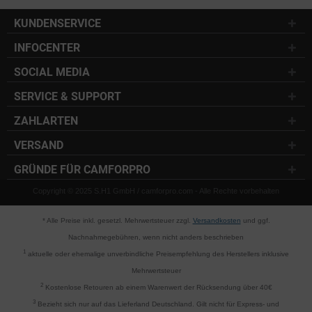
KUNDENSERVICE
INFOCENTER
SOCIAL MEDIA
SERVICE & SUPPORT
ZAHLARTEN
VERSAND
GRÜNDE FÜR CAMFORPRO
Copyright © 2025 S.H1 GmbH / camforpro.com - Alle Rechte vorbehalten
* Alle Preise inkl. gesetzl. Mehrwertsteuer zzgl.
Versandkosten
und ggf.
Nachnahmegebühren, wenn nicht anders beschrieben
1
aktuelle oder ehemalige unverbindliche Preisempfehlung des Herstellers inklusive
Mehrwertsteuer
2
Kostenlose Retouren ab einem Warenwert der Rücksendung über 40€
3
Bezieht sich nur auf das Lieferland Deutschland. Gilt nicht für Express- und