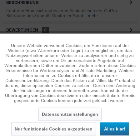
BESCHREIBUNG
Features Ersatzschrauben zum Austauschen der GoPro-
Schraube am Zubehör Rostfreier Stahl...
mehr
BEWERTUNGEN
0
Bewertungen lesen, schreiben und diskutieren...
mehr
Unsere Website verwendet Cookies, um Funktionen auf der
Aktiv
Funktionale
Website (etwa Warenkorb oder Login) zu ermöglichen, um das
ÄHNLICHE ARTIKEL
Nutzungsverhalten unserer Website zu analysieren und stetig zu
verbessern, sowie um Dir personalisierte Angebote auf
Diese Artikel sind dem Produkt ähnlich ...
mehr
Inaktiv
Tracking
Werbeplattformen Dritter anzubieten. Zudem liefern diese Cookies
Erkenntnisse für Werbeanalysen und Affiliate-Marketing. Weitere
Informationen zu Cookies erhältst du in unserer
Datenschutzerklärung. Durch das Klicken auf "Alles klar!" erlaubst
Inaktiv
Personalisierung
du uns, diese optionalen Cookies zu setzen. Durch eine Änderung
Persönliche Empfehlungen
der Einstellungen in deinem Internetbrowser kannst du die
Übertragung von Cookies deaktivieren oder einschränken. Bereits
gespeicherte Cookies können jederzeit gelöscht werden.
Inaktiv
Service
Datenschutzeinstellungen
Nur funktionale Cookies akzeptieren
Alles klar!