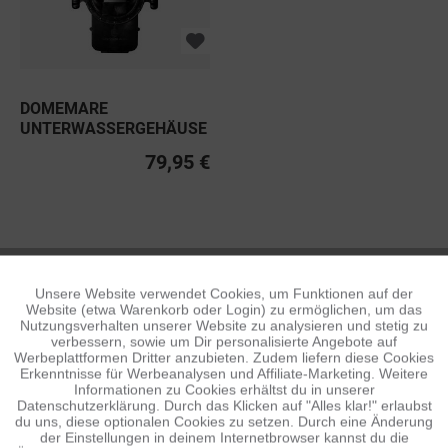
DOMEMARE
UNTERWASSERGEHÄUSE
FÜR SMARTPHONES
79,95 €
DOMEMARE
Unsere Website verwendet Cookies, um Funktionen auf der
Aktiv
Funktionale
Website (etwa Warenkorb oder Login) zu ermöglichen, um das
Nutzungsverhalten unserer Website zu analysieren und stetig zu
verbessern, sowie um Dir personalisierte Angebote auf
Inaktiv
Tracking
Werbeplattformen Dritter anzubieten. Zudem liefern diese Cookies
Erkenntnisse für Werbeanalysen und Affiliate-Marketing. Weitere
Informationen zu Cookies erhältst du in unserer
Datenschutzerklärung. Durch das Klicken auf "Alles klar!" erlaubst
Inaktiv
Personalisierung
du uns, diese optionalen Cookies zu setzen. Durch eine Änderung
der Einstellungen in deinem Internetbrowser kannst du die