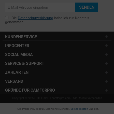
SENDEN
Die
Datenschutzerklärung
habe ich zur Kenntnis
genommen.
KUNDENSERVICE
INFOCENTER
SOCIAL MEDIA
SERVICE & SUPPORT
ZAHLARTEN
VERSAND
GRÜNDE FÜR CAMFORPRO
Copyright © 2025 S.H1 GmbH / camforpro.com - Alle Rechte vorbehalten
* Alle Preise inkl. gesetzl. Mehrwertsteuer zzgl.
Versandkosten
und ggf.