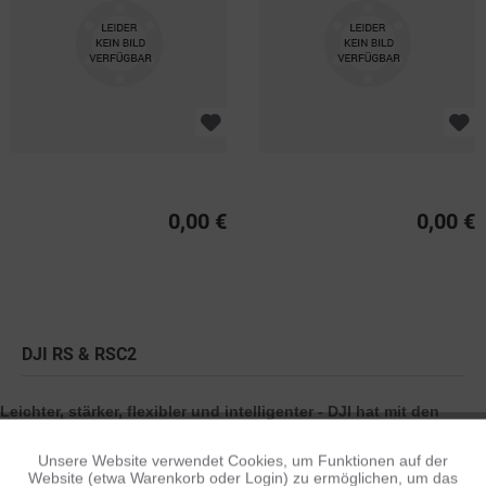
0,00 €
0,00 €
DJI RS & RSC2
Leichter, stärker, flexibler und intelligenter - DJI hat mit den
Nachfolgern der beliebten Handheld-Gimbals Ronin-S und
Unsere Website verwendet Cookies, um Funktionen auf der
Aktiv
Funktionale
Ronin-SC eine gehörige Schippe nachgelegt!
Website (etwa Warenkorb oder Login) zu ermöglichen, um das