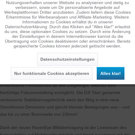
Nutzungsverhalten unserer Website zu analysieren und stetig zu
Die mitunter wichtigste Neuerung ist eine deutlich gesteigerte
verbessern, sowie um Dir personalisierte Angebote auf
Inaktiv
Tracking
Werbeplattformen Dritter anzubieten. Zudem liefern diese Cookies
Tragfähigkeit von bis zu 4,5kg (RS 2) bzw. 3kg (RSC 2). Trotz der
Erkenntnisse für Werbeanalysen und Affiliate-Marketing. Weitere
hohen Zuladung konnte dabei das Gewicht des RS 2 Gimbalkopfes
Informationen zu Cookies erhältst du in unserer
Datenschutzerklärung. Durch das Klicken auf "Alles klar!" erlaubst
dank Carbon-Leichtbauweise von 1,5kg auf nur noch 1kg gesenkt
Inaktiv
Personalisierung
du uns, diese optionalen Cookies zu setzen. Durch eine Änderung
werden. Insgesamt ergibt sich so eine Gewichtsersparnis gegenüber
der Einstellungen in deinem Internetbrowser kannst du die
Übertragung von Cookies deaktivieren oder einschränken. Bereits
dem Ronin-S von ca. 25%, was den Wunsch vieler Pro Filmer nach
gespeicherte Cookies können jederzeit gelöscht werden.
Inaktiv
Service
einer leichteren Version endlich erfüllt! Beim RSC 2 wurde auf den
Leichtbau verzichtet, dafür bietet es eine ausgeklügelte Mechanik für
Datenschutzeinstellungen
die verschiedenen Betriebsmodi.
Nur funktionale Cookies akzeptieren
Alles klar!
Neu ist neben den integrierten Displays außerdem ein gut
erreichbares Fronträdchen für den Zeigefinger, welches eine
feinfühlige Fokuseinstellung ermöglicht. Die DJI Titan genannte
verbesserte Stabilisierungstechnik weist den Weg in eine neue
Smoothness-Dimension und gleicht kleinste Bewegungen aus – und
das bis zu einer Brennweite von 100mm!
Dank der neuen RavenEye Bildübertragung ist der Livestream des
Kamerabildes auf Mobilgeräte möglich und bietet zusammen mit der