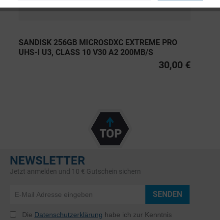
SANDISK 256GB MICROSDXC EXTREME PRO
UHS-I U3, CLASS 10 V30 A2 200MB/S
30,00 €
NEWSLETTER
Jetzt anmelden und 10 € Gutschein sichern
SENDEN
Die
Datenschutzerklärung
habe ich zur Kenntnis