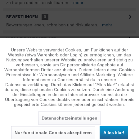
zu tragen und mit einstellbarem...
mehr
BEWERTUNGEN
0
Bewertungen lesen, schreiben und diskutieren...
mehr
INFOS ZUM HERSTELLER
Folgende Infos zum Hersteller sind verfübar......
mehr
Unsere Website verwendet Cookies, um Funktionen auf der
Aktiv
Funktionale
Website (etwa Warenkorb oder Login) zu ermöglichen, um das
Nutzungsverhalten unserer Website zu analysieren und stetig zu
ÄHNLICHE ARTIKEL
verbessern, sowie um Dir personalisierte Angebote auf
Inaktiv
Tracking
Werbeplattformen Dritter anzubieten. Zudem liefern diese Cookies
Diese Artikel sind dem Produkt ähnlich ...
mehr
Erkenntnisse für Werbeanalysen und Affiliate-Marketing. Weitere
Informationen zu Cookies erhältst du in unserer
Datenschutzerklärung. Durch das Klicken auf "Alles klar!" erlaubst
Inaktiv
Personalisierung
du uns, diese optionalen Cookies zu setzen. Durch eine Änderung
der Einstellungen in deinem Internetbrowser kannst du die
Persönliche Empfehlungen
Übertragung von Cookies deaktivieren oder einschränken. Bereits
gespeicherte Cookies können jederzeit gelöscht werden.
Inaktiv
Service
Datenschutzeinstellungen
Nur funktionale Cookies akzeptieren
Alles klar!