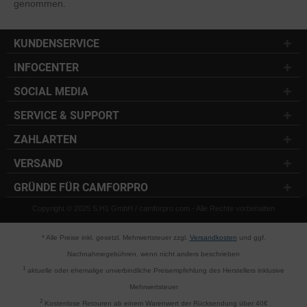
genommen.
KUNDENSERVICE
INFOCENTER
SOCIAL MEDIA
SERVICE & SUPPORT
ZAHLARTEN
VERSAND
GRÜNDE FÜR CAMFORPRO
Copyright © 2025 S.H1 GmbH / camforpro.com - Alle Rechte vorbehalten
* Alle Preise inkl. gesetzl. Mehrwertsteuer zzgl.
Versandkosten
und ggf.
Nachnahmegebühren, wenn nicht anders beschrieben
1
aktuelle oder ehemalige unverbindliche Preisempfehlung des Herstellers inklusive
Mehrwertsteuer
2
Kostenlose Retouren ab einem Warenwert der Rücksendung über 40€