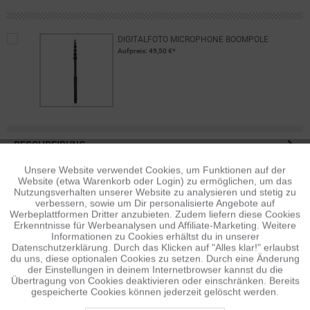
DIGITALFOTO MICROPHONE BOOMPOLE
Aufpreis
: 49,50 €*
BESCHREIBUNG
Schnellverschlusssystem zum Nachrüsten am 'digitalfoto
Unsere Website verwendet Cookies, um Funktionen auf der
Aktiv
Funktionale
Microphone Boompole' mit 1/4- und...
mehr
Website (etwa Warenkorb oder Login) zu ermöglichen, um das
Nutzungsverhalten unserer Website zu analysieren und stetig zu
verbessern, sowie um Dir personalisierte Angebote auf
BEWERTUNGEN
0
Inaktiv
Tracking
Werbeplattformen Dritter anzubieten. Zudem liefern diese Cookies
Bewertungen lesen, schreiben und diskutieren...
mehr
Erkenntnisse für Werbeanalysen und Affiliate-Marketing. Weitere
Informationen zu Cookies erhältst du in unserer
Datenschutzerklärung. Durch das Klicken auf "Alles klar!" erlaubst
Inaktiv
Personalisierung
ÄHNLICHE ARTIKEL
du uns, diese optionalen Cookies zu setzen. Durch eine Änderung
der Einstellungen in deinem Internetbrowser kannst du die
Diese Artikel sind dem Produkt ähnlich ...
mehr
Übertragung von Cookies deaktivieren oder einschränken. Bereits
gespeicherte Cookies können jederzeit gelöscht werden.
Inaktiv
Service