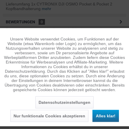
Lieferumfang 1x CYTRONIX DJI OSMO Pocket & Pocket 2
Kopfbandhalterung
mehr
BEWERTUNGEN
0
Bewertungen lesen, schreiben und diskutieren...
mehr
Unsere Website verwendet Cookies, um Funktionen auf der
Aktiv
Funktionale
ÄHNLICHE ARTIKEL
Website (etwa Warenkorb oder Login) zu ermöglichen, um das
Nutzungsverhalten unserer Website zu analysieren und stetig zu
Diese Artikel sind dem Produkt ähnlich ...
mehr
verbessern, sowie um Dir personalisierte Angebote auf
Inaktiv
Tracking
Werbeplattformen Dritter anzubieten. Zudem liefern diese Cookies
Erkenntnisse für Werbeanalysen und Affiliate-Marketing. Weitere
Informationen zu Cookies erhältst du in unserer
Datenschutzerklärung. Durch das Klicken auf "Alles klar!" erlaubst
Inaktiv
Personalisierung
Persönliche Empfehlungen
du uns, diese optionalen Cookies zu setzen. Durch eine Änderung
der Einstellungen in deinem Internetbrowser kannst du die
Übertragung von Cookies deaktivieren oder einschränken. Bereits
gespeicherte Cookies können jederzeit gelöscht werden.
Inaktiv
Service
Datenschutzeinstellungen
Nur funktionale Cookies akzeptieren
Alles klar!