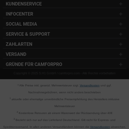
KUNDENSERVICE
INFOCENTER
SOCIAL MEDIA
SERVICE & SUPPORT
ZAHLARTEN
VERSAND
GRÜNDE FÜR CAMFORPRO
Copyright © 2025 S.H1 GmbH / camforpro.com - Alle Rechte vorbehalten
* Alle Preise inkl. gesetzl. Mehrwertsteuer zzgl.
Versandkosten
und ggf.
Nachnahmegebühren, wenn nicht anders beschrieben
1
aktuelle oder ehemalige unverbindliche Preisempfehlung des Herstellers inklusive
Mehrwertsteuer
2
Kostenlose Retouren ab einem Warenwert der Rücksendung über 40€
3
Bezieht sich nur auf das Lieferland Deutschland. Gilt nicht für Express- und
Speditionsversand. In allen anderen Versandländern können die
Versandkosten
abweichen.