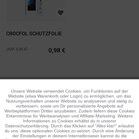
CROCFOL SCHUTZFOLIE
0,98 €
1
UVP: 4,95 €
CROCFOL
Unsere Website verwendet Cookies, um Funktionen auf der
Aktiv
Funktionale
Website (etwa Warenkorb oder Login) zu ermöglichen, um das
Nutzungsverhalten unserer Website zu analysieren und stetig zu
verbessern, sowie um Dir personalisierte Angebote auf
Inaktiv
Tracking
Werbeplattformen Dritter anzubieten. Zudem liefern diese Cookies
Erkenntnisse für Werbeanalysen und Affiliate-Marketing. Weitere
Informationen zu Cookies erhältst du in unserer
Datenschutzerklärung. Durch das Klicken auf "Alles klar!" erlaubst
Inaktiv
Personalisierung
du uns, diese optionalen Cookies zu setzen. Durch eine Änderung
der Einstellungen in deinem Internetbrowser kannst du die