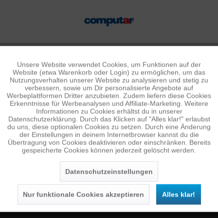
Unsere Website verwendet Cookies, um Funktionen auf der
Aktiv
Funktionale
Website (etwa Warenkorb oder Login) zu ermöglichen, um das
Nutzungsverhalten unserer Website zu analysieren und stetig zu
verbessern, sowie um Dir personalisierte Angebote auf
Inaktiv
Tracking
Werbeplattformen Dritter anzubieten. Zudem liefern diese Cookies
Erkenntnisse für Werbeanalysen und Affiliate-Marketing. Weitere
Informationen zu Cookies erhältst du in unserer
Datenschutzerklärung. Durch das Klicken auf "Alles klar!" erlaubst
Inaktiv
Personalisierung
du uns, diese optionalen Cookies zu setzen. Durch eine Änderung
NEWSLETTER
der Einstellungen in deinem Internetbrowser kannst du die
Übertragung von Cookies deaktivieren oder einschränken. Bereits
Jetzt anmelden und 10 € Gutschein sichern
gespeicherte Cookies können jederzeit gelöscht werden.
Inaktiv
Service
SENDEN
Datenschutzeinstellungen
Die
Datenschutzerklärung
habe ich zur Kenntnis
genommen.
Nur funktionale Cookies akzeptieren
Alles klar!