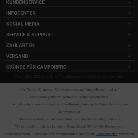
KUNDENSERVICE
INFOCENTER
SOCIAL MEDIA
SERVICE & SUPPORT
ZAHLARTEN
VERSAND
GRÜNDE FÜR CAMFORPRO
Copyright © 2025 S.H1 GmbH / camforpro.com - Alle Rechte vorbehalten
* Alle Preise inkl. gesetzl. Mehrwertsteuer zzgl.
Versandkosten
und ggf.
Nachnahmegebühren, wenn nicht anders beschrieben
1
aktuelle oder ehemalige unverbindliche Preisempfehlung des Herstellers inklusive
Mehrwertsteuer
2
Kostenlose Retouren ab einem Warenwert der Rücksendung über 40€
3
Bezieht sich nur auf das Lieferland Deutschland. Gilt nicht für Express- und
Speditionsversand. In allen anderen Versandländern können die
Versandkosten
abweichen.