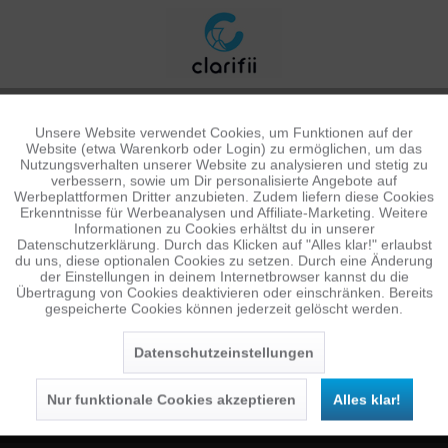
Unsere Website verwendet Cookies, um Funktionen auf der
Aktiv
Funktionale
Website (etwa Warenkorb oder Login) zu ermöglichen, um das
Nutzungsverhalten unserer Website zu analysieren und stetig zu
verbessern, sowie um Dir personalisierte Angebote auf
Inaktiv
Tracking
Werbeplattformen Dritter anzubieten. Zudem liefern diese Cookies
Erkenntnisse für Werbeanalysen und Affiliate-Marketing. Weitere
Informationen zu Cookies erhältst du in unserer
Datenschutzerklärung. Durch das Klicken auf "Alles klar!" erlaubst
Inaktiv
Personalisierung
du uns, diese optionalen Cookies zu setzen. Durch eine Änderung
NEWSLETTER
der Einstellungen in deinem Internetbrowser kannst du die
Übertragung von Cookies deaktivieren oder einschränken. Bereits
Jetzt anmelden und 10 € Gutschein sichern
gespeicherte Cookies können jederzeit gelöscht werden.
Inaktiv
Service
SENDEN
Datenschutzeinstellungen
Die
Datenschutzerklärung
habe ich zur Kenntnis
genommen.
Nur funktionale Cookies akzeptieren
Alles klar!