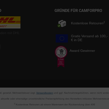
D
GRÜNDE FÜR CAMFORPRO
2
Kostenlose Retouren
nden mit DHL
Gratis Versand ab 100,-
€ in DE
Award Gewinner
nkl. gesetzl. Mehrwertsteuer zzgl.
Versandkosten
und ggf. Nachnahmegebühren, wenn nicht ander
aktuelle oder ehemalige unverbindliche Preisempfehlung des Herstellers inklusive Mehrwertsteue
2
Kostenlose Retouren ab einem Warenwert der Rücksendung über 40€