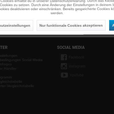
Cookies erhältst du in unserer Datenschutzerklärung. Durch das Klicken 
 Cookies zu setzen. Durch eine Änderung der Einstellungen in deinem 
okies deaktivieren oder einschränken. Bereits gespeicherte Cookies kö
werden.
n
utzeinstellungen
Nur funktionale Cookies akzeptieren
A
Die
Datenschutzerklärung
habe ich zur Kenntnis genommen.
NTER
SOCIAL MEDIA
nstellungen
Facebook
bedingungen Social Media
mforpro
Instagram
ter Händler
YouTube
rogramm
gleichstabelle
ter-Vergleichstabelle