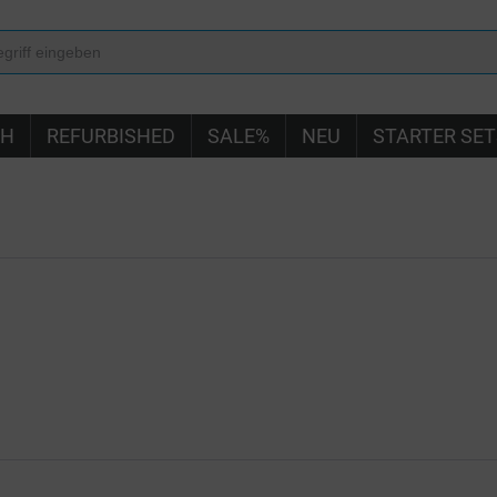
IH
REFURBISHED
SALE%
NEU
STARTER SET