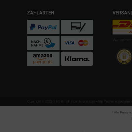
ZAHLARTEN
VERSAN
Wir verse
Copyright © 2025 S.H1 GmbH / camforpro.com - Alle Rechte vorbehalten
* Alle Preise i
1