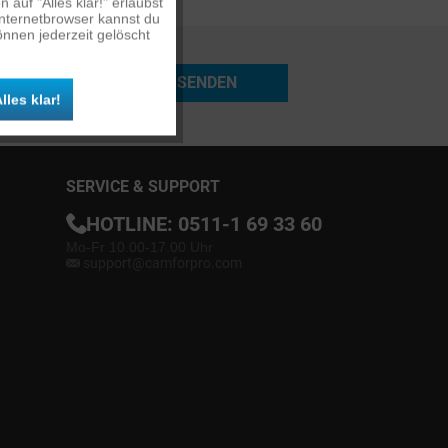
auf "Alles klar!" erlaubst
Inaktiv
Internetbrowser kannst du
nnen jederzeit gelöscht
Inaktiv
SENDEN
lles klar!
Inaktiv
SERVICE & SUPPORT
HOTLINE:
0511-1 69 33 60
Mo-Fr 10.00-17.00 Uhr
support@camforpro.com