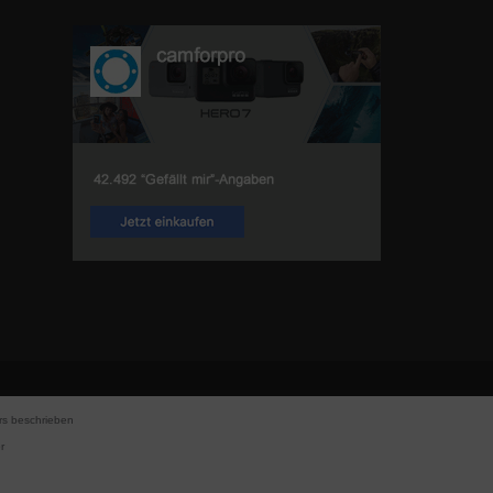
s beschrieben
r