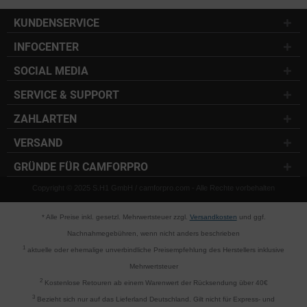
KUNDENSERVICE
INFOCENTER
SOCIAL MEDIA
SERVICE & SUPPORT
ZAHLARTEN
VERSAND
GRÜNDE FÜR CAMFORPRO
Copyright © 2025 S.H1 GmbH / camforpro.com - Alle Rechte vorbehalten
* Alle Preise inkl. gesetzl. Mehrwertsteuer zzgl.
Versandkosten
und ggf.
Nachnahmegebühren, wenn nicht anders beschrieben
1
aktuelle oder ehemalige unverbindliche Preisempfehlung des Herstellers inklusive
Mehrwertsteuer
2
Kostenlose Retouren ab einem Warenwert der Rücksendung über 40€
3
Bezieht sich nur auf das Lieferland Deutschland. Gilt nicht für Express- und