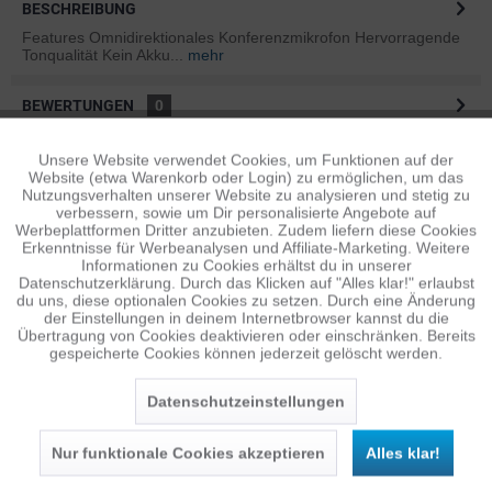
BESCHREIBUNG
Features Omnidirektionales Konferenzmikrofon Hervorragende
Tonqualität Kein Akku...
mehr
BEWERTUNGEN
0
Bewertungen lesen, schreiben und diskutieren...
mehr
Unsere Website verwendet Cookies, um Funktionen auf der
Aktiv
Funktionale
Website (etwa Warenkorb oder Login) zu ermöglichen, um das
ÄHNLICHE ARTIKEL
Nutzungsverhalten unserer Website zu analysieren und stetig zu
verbessern, sowie um Dir personalisierte Angebote auf
Diese Artikel sind dem Produkt ähnlich ...
mehr
Inaktiv
Tracking
Werbeplattformen Dritter anzubieten. Zudem liefern diese Cookies
Erkenntnisse für Werbeanalysen und Affiliate-Marketing. Weitere
Informationen zu Cookies erhältst du in unserer
Datenschutzerklärung. Durch das Klicken auf "Alles klar!" erlaubst
Inaktiv
Personalisierung
du uns, diese optionalen Cookies zu setzen. Durch eine Änderung
Persönliche Empfehlungen
der Einstellungen in deinem Internetbrowser kannst du die
Übertragung von Cookies deaktivieren oder einschränken. Bereits
gespeicherte Cookies können jederzeit gelöscht werden.
Inaktiv
Service
Datenschutzeinstellungen
Nur funktionale Cookies akzeptieren
Alles klar!