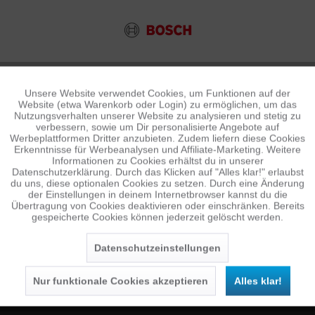
Unsere Website verwendet Cookies, um Funktionen auf der
Aktiv
Funktionale
Website (etwa Warenkorb oder Login) zu ermöglichen, um das
Nutzungsverhalten unserer Website zu analysieren und stetig zu
verbessern, sowie um Dir personalisierte Angebote auf
Inaktiv
Tracking
Werbeplattformen Dritter anzubieten. Zudem liefern diese Cookies
Erkenntnisse für Werbeanalysen und Affiliate-Marketing. Weitere
Informationen zu Cookies erhältst du in unserer
Datenschutzerklärung. Durch das Klicken auf "Alles klar!" erlaubst
Inaktiv
Personalisierung
du uns, diese optionalen Cookies zu setzen. Durch eine Änderung
NEWSLETTER
der Einstellungen in deinem Internetbrowser kannst du die
Übertragung von Cookies deaktivieren oder einschränken. Bereits
Jetzt anmelden und 10 € Gutschein sichern
gespeicherte Cookies können jederzeit gelöscht werden.
Inaktiv
Service
SENDEN
Datenschutzeinstellungen
Die
Datenschutzerklärung
habe ich zur Kenntnis
genommen.
Nur funktionale Cookies akzeptieren
Alles klar!