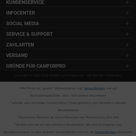
KUNDENSERVICE
INFOCENTER
SOCIAL MEDIA
SERVICE & SUPPORT
ZAHLARTEN
VERSAND
GRÜNDE FÜR CAMFORPRO
Copyright © 2025 S.H1 GmbH / camforpro.com - Alle Rechte vorbehalten
* Alle Preise inkl. gesetzl. Mehrwertsteuer zzgl.
Versandkosten
und ggf.
Nachnahmegebühren, wenn nicht anders beschrieben
1
aktuelle oder ehemalige unverbindliche Preisempfehlung des Herstellers inklusive
Mehrwertsteuer
2
Kostenlose Retouren ab einem Warenwert der Rücksendung über 40€
3
Bezieht sich nur auf das Lieferland Deutschland. Gilt nicht für Express- und
Speditionsversand. In allen anderen Versandländern können die
Versandkosten
abweichen.