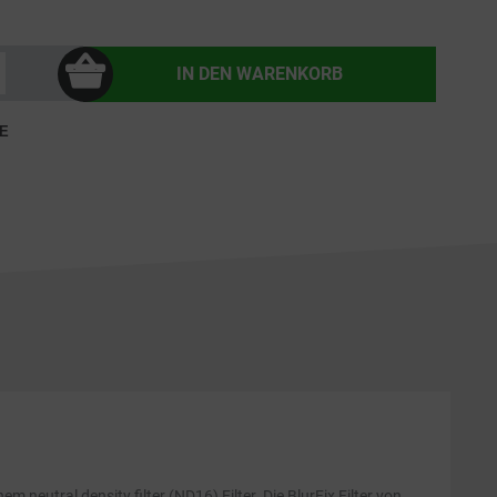
IN DEN
WARENKORB
E
m neutral density filter (ND16) Filter. Die BlurFix Filter von