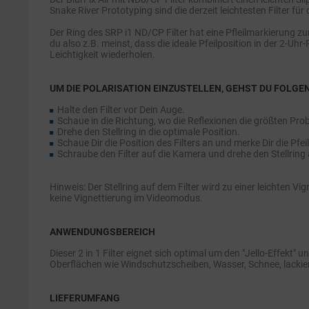
Snake River Prototyping sind die derzeit leichtesten Filter für
Der Ring des SRP i1 ND/CP Filter hat eine Pfleilmarkierung z
du also z.B. meinst, dass die ideale Pfeilposition in der 2-U
Leichtigkeit wiederholen.
UM DIE POLARISATION EINZUSTELLEN, GEHST DU FOLGE
Halte den Filter vor Dein Auge.
Schaue in die Richtung, wo die Reflexionen die größten Pro
Drehe den Stellring in die optimale Position.
Schaue Dir die Position des Filters an und merke Dir die Pfei
Schraube den Filter auf die Kamera und drehe den Stellring 
Hinweis: Der Stellring auf dem Filter wird zu einer leichten
keine Vignettierung im Videomodus.
ANWENDUNGSBEREICH
Dieser 2 in 1 Filter eignet sich optimal um den "Jello-Effekt
Oberflächen wie Windschutzscheiben, Wasser, Schnee, lackie
LIEFERUMFANG