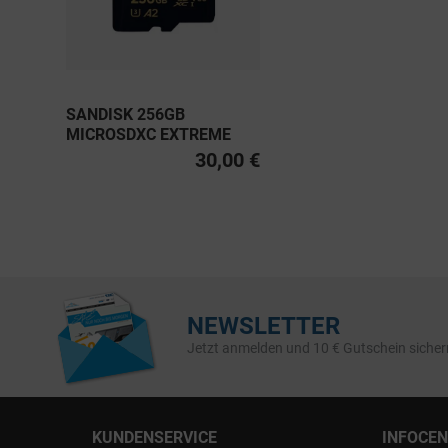
SANDISK 256GB
MICROSDXC EXTREME
PRO UHS-I U3, CLASS 10
30,00 €
V30 A2 200MB/S
NEWSLETTER
Jetzt anmelden und 10 € Gutschein sicher
KUNDENSERVICE
INFOCE