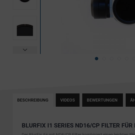
BESCHREIBUNG
VIDEOS
BEWERTUNGEN
ÄH
BLURFIX I1 SERIES ND16/CP FILTER FÜR 
Der BlurFix Air mit ND8/CP Filter kombiniert einen leichten Sli