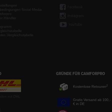
nstellungen
Facebook
bedingungen Social Media
mforpro
Instagram
ter Händler
YouTube
rogramm
gleichstabelle
ter-Vergleichstabelle
D
GRÜNDE FÜR CAMFORPRO
2
Kostenlose Retouren
nden mit DHL
Gratis Versand ab 100,-
€ in DE