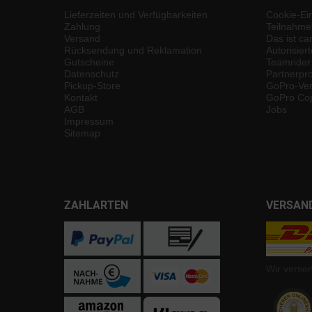
Lieferzeiten und Verfügbarkeiten
Cookie-Ei
Zahlung
Teilnahme
Versand
Das ist ca
Rücksendung und Reklamation
Autorisier
Gutscheine
Teamrider
Datenschutz
Partnerp
Pickup-Store
GoPro-Ver
Kontakt
GoPro Cop
AGB
Jobs
Impressum
Sitemap
ZAHLARTEN
VERSAN
Wir verse