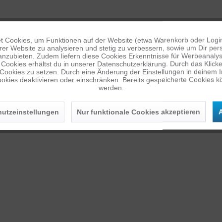
 Cookies, um Funktionen auf der Website (etwa Warenkorb oder Logi
. camforpro übernimmt keine Garantie für Schäden am Gimbal.
er Website zu analysieren und stetig zu verbessern, sowie um Dir pers
anzubieten. Zudem liefern diese Cookies Erkenntnisse für Werbeanalyse
Cookies erhältst du in unserer Datenschutzerklärung. Durch das Klicken 
 Cookies zu setzen. Durch eine Änderung der Einstellungen in deinem 
okies deaktivieren oder einschränken. Bereits gespeicherte Cookies kö
werden.
utzeinstellungen
Nur funktionale Cookies akzeptieren
A