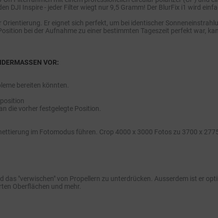
 den DJI Inspire - jeder Filter wiegt nur 9,5 Gramm! Der BlurFix i1 wird ein
ur Orientierung. Er eignet sich perfekt, um bei identischer Sonneneinstr
hr-Position bei der Aufnahme zu einer bestimmten Tageszeit perfekt war, 
NDERMASSEN VOR:
bleme bereiten könnten.
lposition
an die vorher festgelegte Position.
 Vignettierung im Fotomodus führen. Crop 4000 x 3000 Fotos zu 3700 x 2775
" und das "verwischen" von Propellern zu unterdrücken. Ausserdem ist er 
rten Oberflächen und mehr.