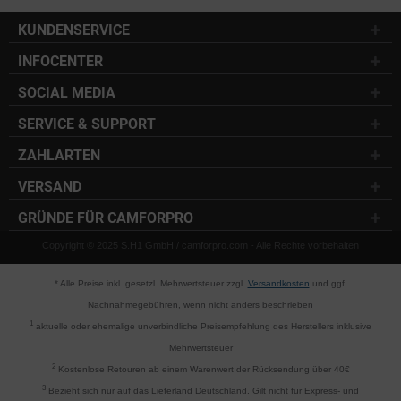
KUNDENSERVICE
INFOCENTER
SOCIAL MEDIA
SERVICE & SUPPORT
ZAHLARTEN
VERSAND
GRÜNDE FÜR CAMFORPRO
Copyright © 2025 S.H1 GmbH / camforpro.com - Alle Rechte vorbehalten
* Alle Preise inkl. gesetzl. Mehrwertsteuer zzgl.
Versandkosten
und ggf.
Nachnahmegebühren, wenn nicht anders beschrieben
1
aktuelle oder ehemalige unverbindliche Preisempfehlung des Herstellers inklusive
Mehrwertsteuer
2
Kostenlose Retouren ab einem Warenwert der Rücksendung über 40€
3
Bezieht sich nur auf das Lieferland Deutschland. Gilt nicht für Express- und