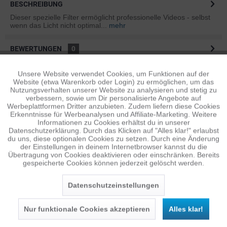
BESCHREIBUNG
Dieser spezielle Filter ermöglicht professionelle Videos - selbst
wenn das Licht nicht optimal...
mehr
BEWERTUNGEN
0
Bewertungen lesen, schreiben und diskutieren...
mehr
Unsere Website verwendet Cookies, um Funktionen auf der
Aktiv
Funktionale
Website (etwa Warenkorb oder Login) zu ermöglichen, um das
ÄHNLICHE ARTIKEL
Nutzungsverhalten unserer Website zu analysieren und stetig zu
verbessern, sowie um Dir personalisierte Angebote auf
Diese Artikel sind dem Produkt ähnlich ...
mehr
Inaktiv
Tracking
Werbeplattformen Dritter anzubieten. Zudem liefern diese Cookies
Erkenntnisse für Werbeanalysen und Affiliate-Marketing. Weitere
Informationen zu Cookies erhältst du in unserer
Datenschutzerklärung. Durch das Klicken auf "Alles klar!" erlaubst
Inaktiv
Personalisierung
du uns, diese optionalen Cookies zu setzen. Durch eine Änderung
Persönliche Empfehlungen
der Einstellungen in deinem Internetbrowser kannst du die
Übertragung von Cookies deaktivieren oder einschränken. Bereits
gespeicherte Cookies können jederzeit gelöscht werden.
Inaktiv
Service
Datenschutzeinstellungen
Nur funktionale Cookies akzeptieren
Alles klar!