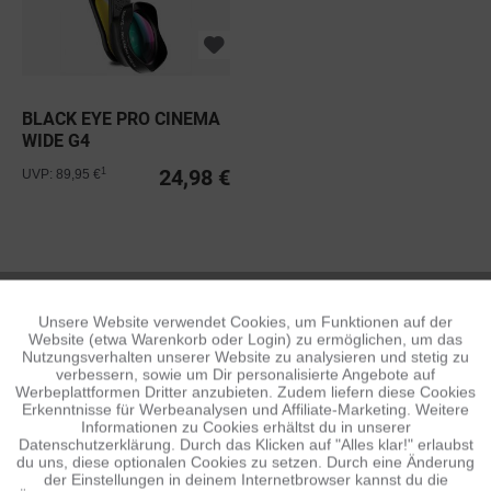
BLACK EYE PRO CINEMA
WIDE G4
24,98 €
1
UVP: 89,95 €
BLACK EYE
Unsere Website verwendet Cookies, um Funktionen auf der
Aktiv
Funktionale
Website (etwa Warenkorb oder Login) zu ermöglichen, um das
Nutzungsverhalten unserer Website zu analysieren und stetig zu
verbessern, sowie um Dir personalisierte Angebote auf
Inaktiv
Tracking
Werbeplattformen Dritter anzubieten. Zudem liefern diese Cookies
Erkenntnisse für Werbeanalysen und Affiliate-Marketing. Weitere
Informationen zu Cookies erhältst du in unserer
Datenschutzerklärung. Durch das Klicken auf "Alles klar!" erlaubst
Inaktiv
Personalisierung
du uns, diese optionalen Cookies zu setzen. Durch eine Änderung
der Einstellungen in deinem Internetbrowser kannst du die