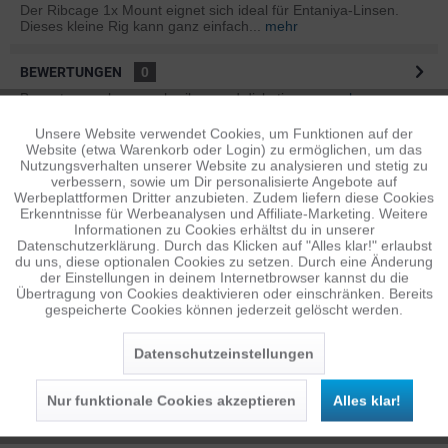
Der Ribcage 1x Mount eignet sich ideal für Entaniya-Linsen.
Dieses kleine Rig kann ganz einfach...
mehr
BEWERTUNGEN
0
Bewertungen lesen, schreiben und diskutieren...
mehr
Unsere Website verwendet Cookies, um Funktionen auf der
Aktiv
Funktionale
ÄHNLICHE ARTIKEL
Website (etwa Warenkorb oder Login) zu ermöglichen, um das
Nutzungsverhalten unserer Website zu analysieren und stetig zu
Diese Artikel sind dem Produkt ähnlich ...
mehr
verbessern, sowie um Dir personalisierte Angebote auf
Inaktiv
Tracking
Werbeplattformen Dritter anzubieten. Zudem liefern diese Cookies
Erkenntnisse für Werbeanalysen und Affiliate-Marketing. Weitere
Informationen zu Cookies erhältst du in unserer
Datenschutzerklärung. Durch das Klicken auf "Alles klar!" erlaubst
Inaktiv
Personalisierung
Persönliche Empfehlungen
du uns, diese optionalen Cookies zu setzen. Durch eine Änderung
der Einstellungen in deinem Internetbrowser kannst du die
Übertragung von Cookies deaktivieren oder einschränken. Bereits
gespeicherte Cookies können jederzeit gelöscht werden.
Inaktiv
Service
Datenschutzeinstellungen
Nur funktionale Cookies akzeptieren
Alles klar!