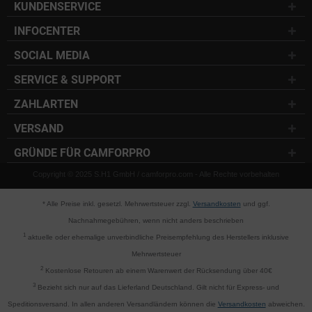
KUNDENSERVICE
INFOCENTER
SOCIAL MEDIA
SERVICE & SUPPORT
ZAHLARTEN
VERSAND
GRÜNDE FÜR CAMFORPRO
Copyright © 2025 S.H1 GmbH / camforpro.com - Alle Rechte vorbehalten
* Alle Preise inkl. gesetzl. Mehrwertsteuer zzgl.
Versandkosten
und ggf.
Nachnahmegebühren, wenn nicht anders beschrieben
1
aktuelle oder ehemalige unverbindliche Preisempfehlung des Herstellers inklusive
Mehrwertsteuer
2
Kostenlose Retouren ab einem Warenwert der Rücksendung über 40€
3
Bezieht sich nur auf das Lieferland Deutschland. Gilt nicht für Express- und
Speditionsversand. In allen anderen Versandländern können die
Versandkosten
abweichen.