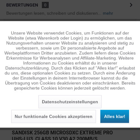
BEWERTUNGEN
0
Bewertungen lesen, schreiben und diskutieren...
mehr
ÄHNLICHE ARTIKEL
Unsere Website verwendet Cookies, um Funktionen auf der
Aktiv
Funktionale
Diese Artikel sind dem Produkt ähnlich ...
mehr
Website (etwa Warenkorb oder Login) zu ermöglichen, um das
Nutzungsverhalten unserer Website zu analysieren und stetig zu
verbessern, sowie um Dir personalisierte Angebote auf
Inaktiv
Tracking
Werbeplattformen Dritter anzubieten. Zudem liefern diese Cookies
Erkenntnisse für Werbeanalysen und Affiliate-Marketing. Weitere
Informationen zu Cookies erhältst du in unserer
Persönliche Empfehlungen
Datenschutzerklärung. Durch das Klicken auf "Alles klar!" erlaubst
Inaktiv
Personalisierung
du uns, diese optionalen Cookies zu setzen. Durch eine Änderung
der Einstellungen in deinem Internetbrowser kannst du die
Übertragung von Cookies deaktivieren oder einschränken. Bereits
gespeicherte Cookies können jederzeit gelöscht werden.
Inaktiv
Service
Datenschutzeinstellungen
Nur funktionale Cookies akzeptieren
Alles klar!
SANDISK 256GB MICROSDXC EXTREME PRO
UHS-I U3, CLASS 10 V30 A2 200MB/S