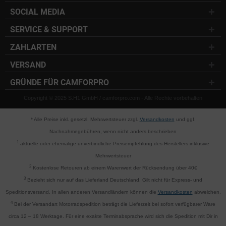
SOCIAL MEDIA
SERVICE & SUPPORT
ZAHLARTEN
VERSAND
GRÜNDE FÜR CAMFORPRO
Copyright © 2025 S.H1 GmbH / camforpro.com - Alle Rechte vorbehalten
* Alle Preise inkl. gesetzl. Mehrwertsteuer zzgl.
Versandkosten
und ggf.
Nachnahmegebühren, wenn nicht anders beschrieben
1
aktuelle oder ehemalige unverbindliche Preisempfehlung des Herstellers inklusive
Mehrwertsteuer
2
Kostenlose Retouren ab einem Warenwert der Rücksendung über 40€
3
Bezieht sich nur auf das Lieferland Deutschland. Gilt nicht für Express- und
Speditionsversand. In allen anderen Versandländern können die
Versandkosten
abweichen.
4
Bei der Versandart Motorradspedition beträgt die Lieferzeit bei sofort verfügbarer Ware
circa 12 – 18 Werktage. Für eine exakte Terminabsprache wird sich die Spedition mit Dir in