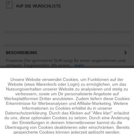
AUF DIE WUNSCHLISTE
BESCHREIBUNG
Features Der gummierte Griff sorgt für einen angenehmen und
sicheren Tragekomfort. Mit einem...
mehr
VIDEOS
Unsere Website verwendet Cookies, um Funktionen auf der
Aktiv
Funktionale
Website (etwa Warenkorb oder Login) zu ermöglichen, um das
Videos zum Artikel ansehen...
mehr
Nutzungsverhalten unserer Website zu analysieren und stetig zu
verbessern, sowie um Dir personalisierte Angebote auf
Inaktiv
Tracking
Werbeplattformen Dritter anzubieten. Zudem liefern diese Cookies
BEWERTUNGEN
2
Erkenntnisse für Werbeanalysen und Affiliate-Marketing. Weitere
Informationen zu Cookies erhältst du in unserer
Bewertungen lesen, schreiben und diskutieren...
mehr
Datenschutzerklärung. Durch das Klicken auf "Alles klar!" erlaubst
Inaktiv
Personalisierung
du uns, diese optionalen Cookies zu setzen. Durch eine Änderung
ÄHNLICHE ARTIKEL
der Einstellungen in deinem Internetbrowser kannst du die
Übertragung von Cookies deaktivieren oder einschränken. Bereits
Diese Artikel sind dem Produkt ähnlich ...
mehr
gespeicherte Cookies können jederzeit gelöscht werden.
Inaktiv
Service