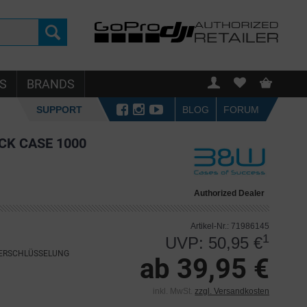
S
BRANDS
SUPPORT
BLOG
FORUM
CK CASE 1000
Authorized Dealer
Artikel-Nr.: 71986145
1
UVP: 50,95 €
VERSCHLÜSSELUNG
ab 39,95 €
inkl. MwSt.
zzgl. Versandkosten