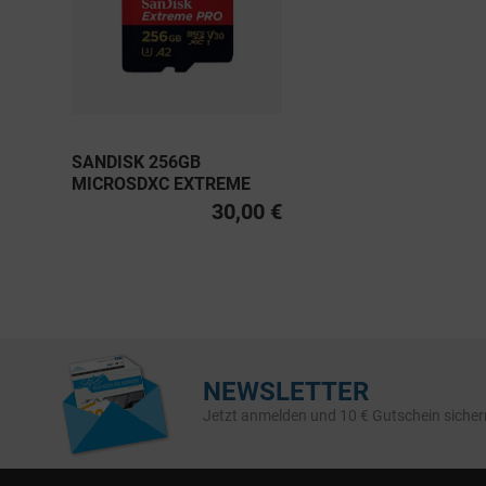
SANDISK 256GB
MICROSDXC EXTREME
PRO UHS-I U3, CLASS 10
30,00 €
V30 A2 200MB/S
NEWSLETTER
Jetzt anmelden und 10 € Gutschein sicher