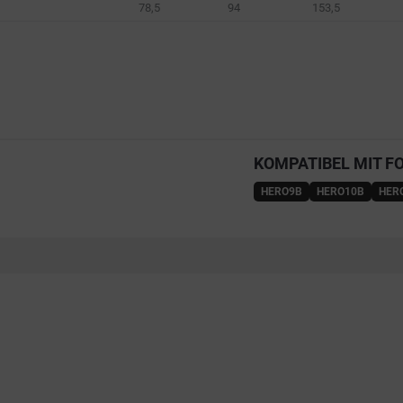
78,5
94
153,5
KOMPATIBEL MIT F
HERO9B
HERO10B
HER