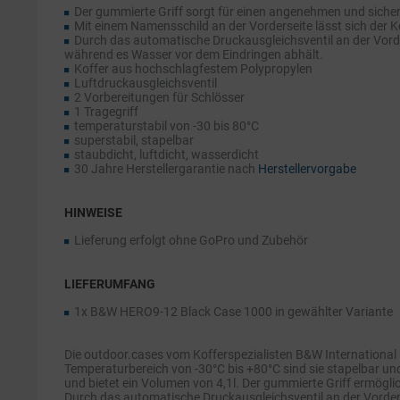
Der gummierte Griff sorgt für einen angenehmen und siche
Mit einem Namensschild an der Vorderseite lässt sich der Ko
Durch das automatische Druckausgleichsventil an der Vorder
während es Wasser vor dem Eindringen abhält.
Koffer aus hochschlagfestem Polypropylen
Luftdruckausgleichsventil
2 Vorbereitungen für Schlösser
1 Tragegriff
temperaturstabil von -30 bis 80°C
superstabil, stapelbar
staubdicht, luftdicht, wasserdicht
30 Jahre Herstellergarantie nach
Herstellervorgabe
HINWEISE
Lieferung erfolgt ohne GoPro und Zubehör
LIEFERUMFANG
1x B&W HERO9-12 Black Case 1000 in gewählter Variante
Die outdoor.cases vom Kofferspezialisten B&W International
Temperaturbereich von -30°C bis +80°C sind sie stapelbar und
und bietet ein Volumen von 4,1l. Der gummierte Griff ermöglic
Durch das automatische Druckausgleichsventil an der Vorderse