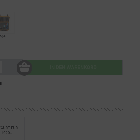
nge
IN DEN
WARENKORB
E
EGURT FÜR
 1000...