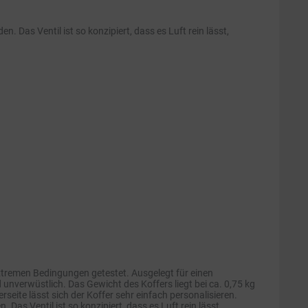
Das Ventil ist so konzipiert, dass es Luft rein lässt,
xtremen Bedingungen getestet. Ausgelegt für einen
unverwüstlich. Das Gewicht des Koffers liegt bei ca. 0,75 kg
seite lässt sich der Koffer sehr einfach personalisieren.
s Ventil ist so konzipiert, dass es Luft rein lässt,