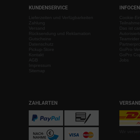
KUNDENSERVICE
INFOCE
Lieferzeiten und Verfügbarkeiten
Cookie-Ei
Zahlung
Teilnahme
Versand
Das ist ca
Rücksendung und Reklamation
Autorisier
Gutscheine
Teamrider
Datenschutz
Partnerp
Pickup-Store
GoPro-Ver
Kontakt
GoPro Cop
AGB
Jobs
Impressum
Sitemap
ZAHLARTEN
VERSAN
Wir verse