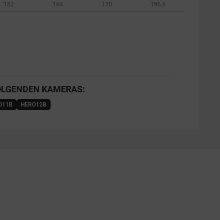
152
164
170
196,6
OLGENDEN KAMERAS:
O11B
HERO12B