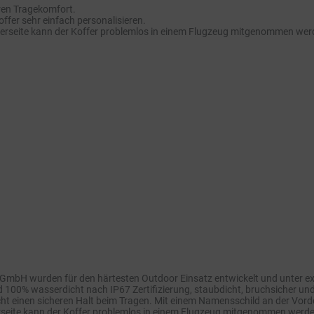
ren Tragekomfort.
ffer sehr einfach personalisieren.
seite kann der Koffer problemlos in einem Flugzeug mitgenommen werden. 
 GmbH wurden für den härtesten Outdoor Einsatz entwickelt und unter e
 100% wasserdicht nach IP67 Zertifizierung, staubdicht, bruchsicher und 
ht einen sicheren Halt beim Tragen. Mit einem Namensschild an der Vorder
ite kann der Koffer problemlos in einem Flugzeug mitgenommen werden. Da