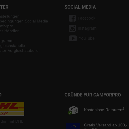
NTER
SOCIAL MEDIA
nstellungen
Facebook
bedingungen Social Media
mforpro
Instagram
ter Händler
YouTube
rogramm
gleichstabelle
ter-Vergleichstabelle
D
GRÜNDE FÜR CAMFORPRO
2
Kostenlose Retouren
nden mit DHL
Gratis Versand ab 100,-