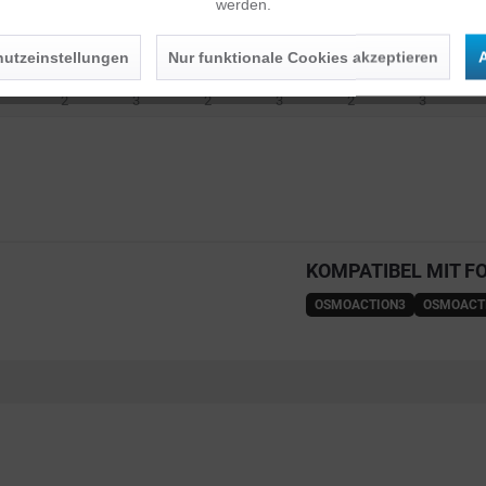
6
12
17
22
38
32
werden.
7
0,9
1,7
2,3
2,9
4,0
4,0
utzeinstellungen
Nur funktionale Cookies akzeptieren
A
2
2
2
2
2
2
2
3
2
3
2
3
KOMPATIBEL MIT F
OSMOACTION3
OSMOACT