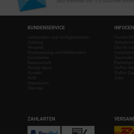
Jetzt anmelden und 10 € Gutschein sicher
KUNDENSERVICE
INFOCE
Lieferzeiten und Verfügbarkeiten
Cookie-Ei
Zahlung
Teilnahme
Versand
Das ist ca
Rücksendung und Reklamation
Autorisier
Gutscheine
Teamrider
Datenschutz
Partnerp
Pickup-Store
GoPro-Ver
Kontakt
GoPro Cop
AGB
Jobs
Impressum
Sitemap
ZAHLARTEN
VERSAN