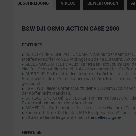
BESCHREIBUNG
VIDEOS
BEWERTUNGEN
ÄH
B&W DJI OSMO ACTION CASE 2000
FEATURES
SCHUTZ FÜR DEINE ACTIONCAM: Nicht nur der Kauf der DJI 
stoßfesten Koffer von B&W bringst du deine DJI Osmo Action 
ALLES MUSS MIT: Eine Actionkamera ist nicht günstig und 
eine DJI Osmo Action bietet trotz seiner kompakten Größe a
AUF TOUR: Du fliegst in den Urlaub und möchtest mit dein
Frage, wie du deine Actionkamera samt Zubehör sicher ans R
geschützt
EGAL WO: Dieser Koffer schützt deine DJI Osmo Action vor
der Koffer nicht standhält.
SCHLAG- UND STOßFEST: Es kann immer mal passieren, dass e
Extrem robust und maximal belastbar
SICHER: Der Griff ermöglicht einen sicheren Halt beim Trag
Zudem erfüllt der Koffer das IATA Bordgepäckmaß und ist 
30 Jahre Herstellergarantie nach
Herstellervorgabe
HINWEISE