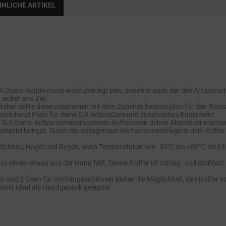
NLICHE ARTIKEL
Osmo Action muss wohl überlegt sein, sondern auch der des Actioncam
sicher ans Ziel
daher sollte diese zusammen mit dem Zubehör bestmöglich für den Trans
usreichend Platz für deine DJI ActionCam und zusätzliches Equipment
er DJI Osmo Action atemberaubende Aufnahmen deiner Abenteuer machen un
eiseziel bringst. Durch die passgenaue Hartschaumeinlage in dem Koffe
 Schnee, Hagel und Regen, auch Temperaturen von -30°C bis +80°C sind k
inem etwas aus der Hand fällt. Dieser Koffer ist schlag- und stoßfest. 
en und 2 Ösen für Vorhängeschlösser bieten die Möglichkeit, den Koffer 
somit ideal als Handgepäck geeignet