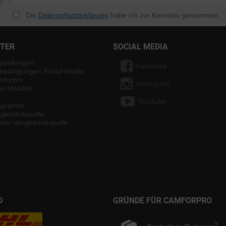
n
Die
Datenschutzerklärung
habe ich zur Kenntnis genommen.
NTER
SOCIAL MEDIA
nstellungen
Facebook
bedingungen Social Media
mforpro
Instagram
ter Händler
YouTube
rogramm
gleichstabelle
ter-Vergleichstabelle
D
GRÜNDE FÜR CAMFORPRO
2