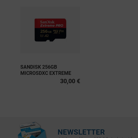
SANDISK 256GB
MICROSDXC EXTREME
PRO UHS-I U3, CLASS 10
30,00 €
V30 A2 200MB/S
NEWSLETTER