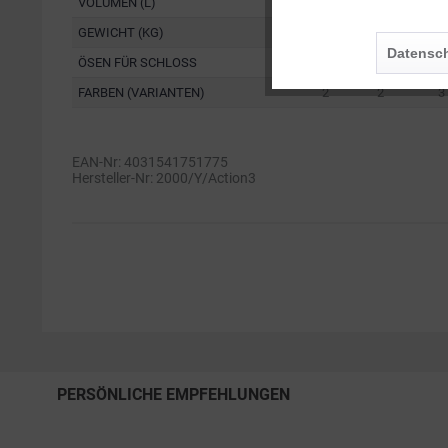
VOLUMEN (L)
0,2
2
4
Personalisierung
GEWICHT (KG)
0,2
0,5
0,
Datensch
ÖSEN FÜR SCHLOSS
0
2
2
Service
FARBEN (VARIANTEN)
2
2
3
EAN-Nr: 4031541751775
Hersteller-Nr: 2000/Y/Action3
PERSÖNLICHE EMPFEHLUNGEN