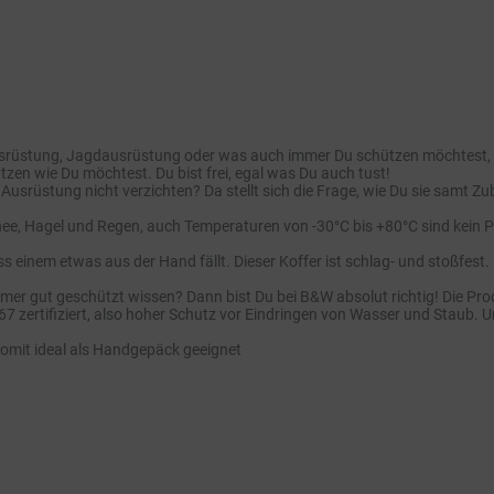
rüstung, Jagdausrüstung oder was auch immer Du schützen möchtest, m
utzen wie Du möchtest. Du bist frei, egal was Du auch tust!
usrüstung nicht verzichten? Da stellt sich die Frage, wie Du sie samt Zub
ee, Hagel und Regen, auch Temperaturen von -30°C bis +80°C sind kein P
nem etwas aus der Hand fällt. Dieser Koffer ist schlag- und stoßfest. 
 gut geschützt wissen? Dann bist Du bei B&W absolut richtig! Die Pro
 zertifiziert, also hoher Schutz vor Eindringen von Wasser und Staub. Und
somit ideal als Handgepäck geeignet