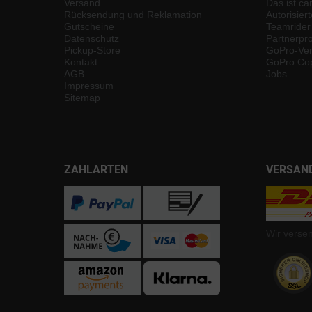
Versand
Das ist ca
Rücksendung und Reklamation
Autorisier
Gutscheine
Teamrider
Datenschutz
Partnerp
Pickup-Store
GoPro-Ver
Kontakt
GoPro Cop
AGB
Jobs
Impressum
Sitemap
ZAHLARTEN
VERSAN
Wir verse