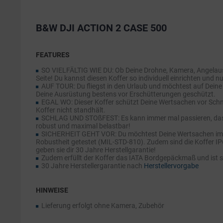
B&W DJI ACTION 2 CASE 500
FEATURES
SO VIELFÄLTIG WIE DU: Ob Deine Drohne, Kamera, Angelaus
Seite! Du kannst diesen Koffer so individuell einrichten und n
AUF TOUR: Du fliegst in den Urlaub und möchtest auf Deine A
Deine Ausrüstung bestens vor Erschütterungen geschützt.
EGAL WO: Dieser Koffer schützt Deine Wertsachen vor Schn
Koffer nicht standhält.
SCHLAG UND STOßFEST: Es kann immer mal passieren, dass ei
robust und maximal belastbar!
SICHERHEIT GEHT VOR: Du möchtest Deine Wertsachen immer
Robustheit getestet (MIL-STD-810). Zudem sind die Koffer IP67
geben sie dir 30 Jahre Herstellgarantie!
Zudem erfüllt der Koffer das IATA Bordgepäckmaß und ist 
30 Jahre Herstellergarantie nach
Herstellervorgabe
HINWEISE
Lieferung erfolgt ohne Kamera, Zubehör