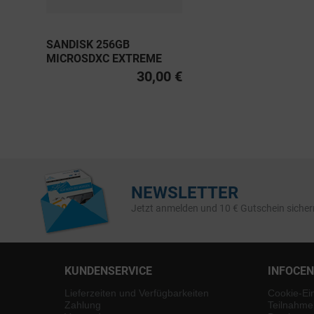
SANDISK 256GB
MICROSDXC EXTREME
PRO UHS-I U3, CLASS 10
30,00 €
V30 A2 200MB/S
NEWSLETTER
Jetzt anmelden und 10 € Gutschein sicher
KUNDENSERVICE
INFOCE
Lieferzeiten und Verfügbarkeiten
Cookie-Ei
Zahlung
Teilnahme