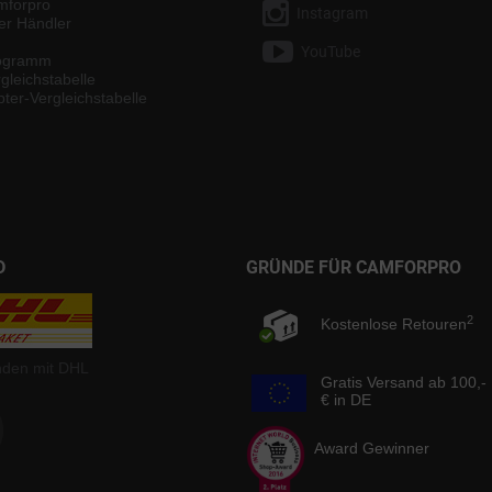
mforpro
Instagram
ter Händler
YouTube
rogramm
gleichstabelle
ter-Vergleichstabelle
D
GRÜNDE FÜR CAMFORPRO
2
Kostenlose Retouren
nden mit DHL
Gratis Versand ab 100,-
€ in DE
Award Gewinner