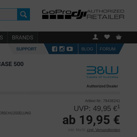
S
BRANDS
SUPPORT
BLOG
FORUM
CASE 500
Authorized Dealer
Artikel-Nr.: 78436241
1
UVP: 49,95 €
VERSCHLÜSSELUNG
ab 19,95 €
inkl. MwSt.
zzgl. Versandkosten