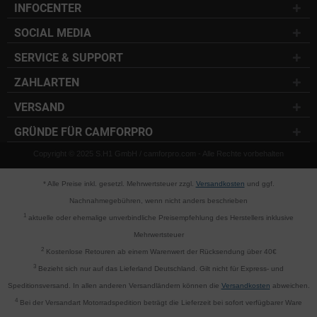
INFOCENTER
SOCIAL MEDIA
SERVICE & SUPPORT
ZAHLARTEN
VERSAND
GRÜNDE FÜR CAMFORPRO
Copyright © 2025 S.H1 GmbH / camforpro.com - Alle Rechte vorbehalten
* Alle Preise inkl. gesetzl. Mehrwertsteuer zzgl.
Versandkosten
und ggf.
Nachnahmegebühren, wenn nicht anders beschrieben
1
aktuelle oder ehemalige unverbindliche Preisempfehlung des Herstellers inklusive
Mehrwertsteuer
2
Kostenlose Retouren ab einem Warenwert der Rücksendung über 40€
3
Bezieht sich nur auf das Lieferland Deutschland. Gilt nicht für Express- und
Speditionsversand. In allen anderen Versandländern können die
Versandkosten
abweichen.
4
Bei der Versandart Motorradspedition beträgt die Lieferzeit bei sofort verfügbarer Ware