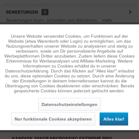
BEWERTUNGEN
0
Bewertungen lesen, schreiben und diskutieren...
mehr
ÄHNLICHE ARTIKEL
Unsere Website verwendet Cookies, um Funktionen auf der
Aktiv
Funktionale
Website (etwa Warenkorb oder Login) zu ermöglichen, um das
Diese Artikel sind dem Produkt ähnlich ...
mehr
Nutzungsverhalten unserer Website zu analysieren und stetig zu
verbessern, sowie um Dir personalisierte Angebote auf
Inaktiv
Tracking
Werbeplattformen Dritter anzubieten. Zudem liefern diese Cookies
Erkenntnisse für Werbeanalysen und Affiliate-Marketing. Weitere
Informationen zu Cookies erhältst du in unserer
Persönliche Empfehlungen
Datenschutzerklärung. Durch das Klicken auf "Alles klar!" erlaubst
Inaktiv
Personalisierung
du uns, diese optionalen Cookies zu setzen. Durch eine Änderung
der Einstellungen in deinem Internetbrowser kannst du die
Übertragung von Cookies deaktivieren oder einschränken. Bereits
gespeicherte Cookies können jederzeit gelöscht werden.
Inaktiv
Service
Datenschutzeinstellungen
Nur funktionale Cookies akzeptieren
Alles klar!
SANDISK 256GB MICROSDXC EXTREME PRO