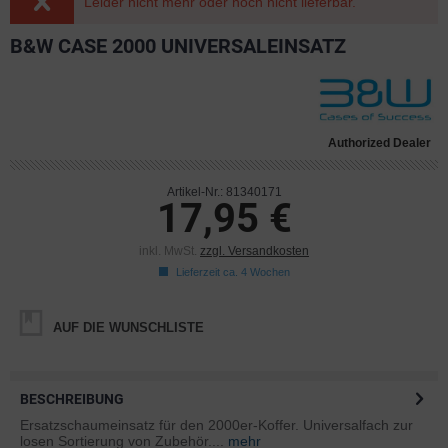
Leider nicht mehr oder noch nicht lieferbar.
B&W CASE 2000 UNIVERSALEINSATZ
Authorized Dealer
Artikel-Nr.: 81340171
17,95 €
inkl. MwSt.
zzgl. Versandkosten
Lieferzeit ca. 4 Wochen
AUF DIE WUNSCHLISTE
BESCHREIBUNG
Ersatzschaumeinsatz für den 2000er-Koffer. Universalfach zur
losen Sortierung von Zubehör....
mehr