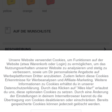
yellow
orange
red
AUF DIE WUNSCHLISTE
BESCHREIBUNG
Aufmerksam zuhören, verstehen und daraufhin
maßgeschneiderte, zuverlässige und ästhetische...
mehr
Unsere Website verwendet Cookies, um Funktionen auf der
Aktiv
Funktionale
Website (etwa Warenkorb oder Login) zu ermöglichen, um das
Nutzungsverhalten unserer Website zu analysieren und stetig zu
BEWERTUNGEN
0
verbessern, sowie um Dir personalisierte Angebote auf
Inaktiv
Tracking
Werbeplattformen Dritter anzubieten. Zudem liefern diese Cookies
Bewertungen lesen, schreiben und diskutieren...
mehr
Erkenntnisse für Werbeanalysen und Affiliate-Marketing. Weitere
Informationen zu Cookies erhältst du in unserer
Datenschutzerklärung. Durch das Klicken auf "Alles klar!" erlaubst
ÄHNLICHE ARTIKEL
Inaktiv
Personalisierung
du uns, diese optionalen Cookies zu setzen. Durch eine Änderung
Diese Artikel sind dem Produkt ähnlich ...
mehr
der Einstellungen in deinem Internetbrowser kannst du die
Übertragung von Cookies deaktivieren oder einschränken. Bereits
gespeicherte Cookies können jederzeit gelöscht werden.
Inaktiv
Service