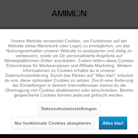
Unsere Website verwendet Cookies, um Funktionen auf der
Aktiv
Funktionale
Website (etwa Warenkorb oder Login) zu ermöglichen, um das
Nutzungsverhalten unserer Website zu analysieren und stetig zu
verbessern, sowie um Dir personalisierte Angebote auf
Inaktiv
Tracking
Werbeplattformen Dritter anzubieten. Zudem liefern diese Cookies
Erkenntnisse für Werbeanalysen und Affiliate-Marketing. Weitere
Informationen zu Cookies erhältst du in unserer
Datenschutzerklärung. Durch das Klicken auf "Alles klar!" erlaubst
Inaktiv
Personalisierung
du uns, diese optionalen Cookies zu setzen. Durch eine Änderung
NEWSLETTER
der Einstellungen in deinem Internetbrowser kannst du die
Übertragung von Cookies deaktivieren oder einschränken. Bereits
Jetzt anmelden und 10 € Gutschein sichern
gespeicherte Cookies können jederzeit gelöscht werden.
Inaktiv
Service
SENDEN
Datenschutzeinstellungen
Die
Datenschutzerklärung
habe ich zur Kenntnis
genommen.
Nur funktionale Cookies akzeptieren
Alles klar!