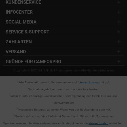
KUNDENSERVICE
INFOCENTER
SOCIAL MEDIA
SERVICE & SUPPORT
ZAHLARTEN
VERSAND
GRÜNDE FÜR CAMFORPRO
Copyright © 2025 S.H1 GmbH / camforpro.com - Alle Rechte vorbehalten
* Alle Preise inkl. gesetzl. Mehrwertsteuer zzgl.
Versandkosten
und ggf.
Nachnahmegebühren, wenn nicht anders beschrieben
1
aktuelle oder ehemalige unverbindliche Preisempfehlung des Herstellers inklusive
Mehrwertsteuer
2
Kostenlose Retouren ab einem Warenwert der Rücksendung über 40€
3
Bezieht sich nur auf das Lieferland Deutschland. Gilt nicht für Express- und
Speditionsversand. In allen anderen Versandländern können die
Versandkosten
abweichen.