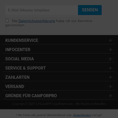
SENDEN
Die
Datenschutzerklärung
habe ich zur Kenntnis
genommen.
KUNDENSERVICE
INFOCENTER
SOCIAL MEDIA
SERVICE & SUPPORT
ZAHLARTEN
VERSAND
GRÜNDE FÜR CAMFORPRO
Copyright © 2025 S.H1 GmbH / camforpro.com - Alle Rechte vorbehalten
* Alle Preise inkl. gesetzl. Mehrwertsteuer zzgl.
Versandkosten
und ggf.