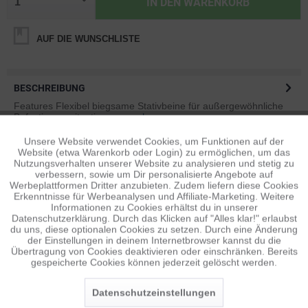
IN DEN
WARENKORB
AUF DIE WUNSCHLISTE
BESCHREIBUNG
Features Flexibel biegsame Stativbeine für außergewöhnliche
Befestigungssituationen...
mehr
Unsere Website verwendet Cookies, um Funktionen auf der
Aktiv
Funktionale
BEWERTUNGEN
0
Website (etwa Warenkorb oder Login) zu ermöglichen, um das
Nutzungsverhalten unserer Website zu analysieren und stetig zu
Bewertungen lesen, schreiben und diskutieren...
mehr
verbessern, sowie um Dir personalisierte Angebote auf
Inaktiv
Tracking
Werbeplattformen Dritter anzubieten. Zudem liefern diese Cookies
Erkenntnisse für Werbeanalysen und Affiliate-Marketing. Weitere
ÄHNLICHE ARTIKEL
Informationen zu Cookies erhältst du in unserer
Diese Artikel sind dem Produkt ähnlich ...
mehr
Datenschutzerklärung. Durch das Klicken auf "Alles klar!" erlaubst
Inaktiv
Personalisierung
du uns, diese optionalen Cookies zu setzen. Durch eine Änderung
der Einstellungen in deinem Internetbrowser kannst du die
Übertragung von Cookies deaktivieren oder einschränken. Bereits
gespeicherte Cookies können jederzeit gelöscht werden.
Inaktiv
Service
Persönliche Empfehlungen
Datenschutzeinstellungen