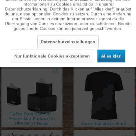
17
09
Informationen zu Cookies erhältst du in unserer
Datenschutzerklärung. Durch das Klicken auf "Alles klar!" erlaubst
Inaktiv
Personalisierung
du uns, diese optionalen Cookies zu setzen. Durch eine Änderung
der Einstellungen in deinem Internetbrowser kannst du die
Übertragung von Cookies deaktivieren oder einschränken. Bereits
gespeicherte Cookies können jederzeit gelöscht werden.
Inaktiv
Service
Datenschutzeinstellungen
Sound von GoalZero nur 15.-
*** Artikel 13727 nicht
Nur funktionale Cookies akzeptieren
Alles klar!
Euro
verfügbar. ***
18
21
GoPro Dual Charger +
Ersatzakku-Enduro für
HERO9-12 Black
Unser beliebtes Shirt!