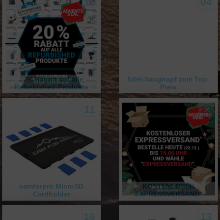
12
04
20% Rabatt auf alle
Edel-Saugnapf zum Top-
Refurbished-Produkte
Preis
11
22
camforpro MicroSD
KOSTENLOSER
Cardholder
EXPRESSVERSAND*
16
13