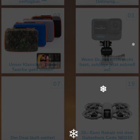
verfügbar. ***
Ordnung...
03
01
Wenn Du ihn noch nicht
Unser Klassiker. Diese
hast, schlage jetzt schnell
Tasche geht immer!
zu!
❄
07
19
❄
10.- Euro Rabatt mit dem
Der Deal läuft weiter!
Gutschein Code NEO10