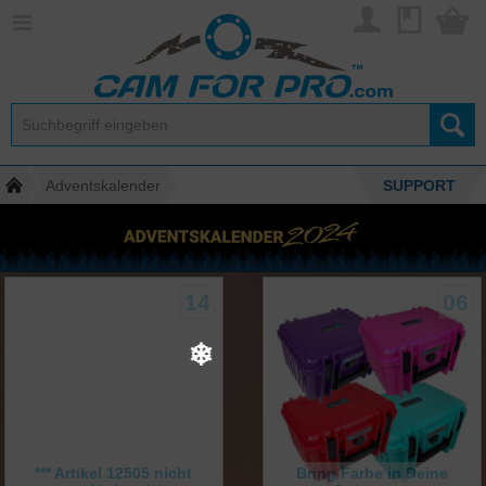
❄
Adventskalender
SUPPORT
14
06
❄
*** Artikel 12505 nicht
Bring Farbe in Deine