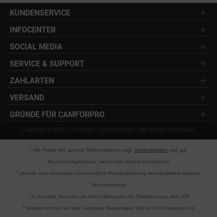
KUNDENSERVICE
INFOCENTER
SOCIAL MEDIA
SERVICE & SUPPORT
ZAHLARTEN
VERSAND
GRÜNDE FÜR CAMFORPRO
Copyright © 2025 S.H1 GmbH / camforpro.com - Alle Rechte vorbehalten
* Alle Preise inkl. gesetzl. Mehrwertsteuer zzgl.
Versandkosten
und ggf.
Nachnahmegebühren, wenn nicht anders beschrieben
1
aktuelle oder ehemalige unverbindliche Preisempfehlung des Herstellers inklusive
Mehrwertsteuer
2
Kostenlose Retouren ab einem Warenwert der Rücksendung über 40€
3
Bezieht sich nur auf das Lieferland Deutschland. Gilt nicht für Express- und