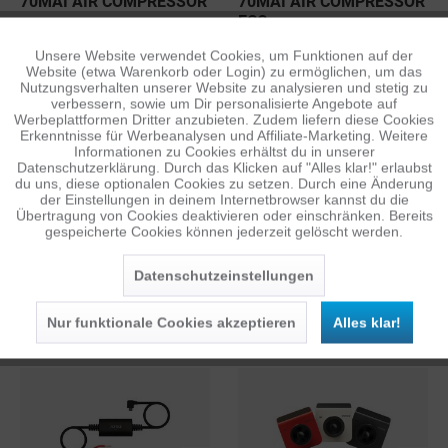
70MAI AIR COMPRESSOR
70MAI AIR COMPRESSOR
ECO
29,98 €
12,48 €
1
1
UVP: 59,95 €
UVP: 24,95 €
Unsere Website verwendet Cookies, um Funktionen auf der
Aktiv
Funktionale
Website (etwa Warenkorb oder Login) zu ermöglichen, um das
Nutzungsverhalten unserer Website zu analysieren und stetig zu
verbessern, sowie um Dir personalisierte Angebote auf
Inaktiv
Tracking
Werbeplattformen Dritter anzubieten. Zudem liefern diese Cookies
Erkenntnisse für Werbeanalysen und Affiliate-Marketing. Weitere
Informationen zu Cookies erhältst du in unserer
Datenschutzerklärung. Durch das Klicken auf "Alles klar!" erlaubst
Inaktiv
Personalisierung
du uns, diese optionalen Cookies zu setzen. Durch eine Änderung
der Einstellungen in deinem Internetbrowser kannst du die
Übertragung von Cookies deaktivieren oder einschränken. Bereits
gespeicherte Cookies können jederzeit gelöscht werden.
Inaktiv
Service
70MAI AIR COMPRESSOR
70MAI A400 DASHCAM &
Datenschutzeinstellungen
LITE
REARCAM RC09 SET
19,98 €
ab 99,95 €
1
UVP: 39,95 €
Nur funktionale Cookies akzeptieren
Alles klar!