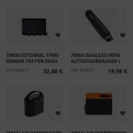
70MAI EXTERNAL TPMS
70MAI BAGLESS HEPA
SENSOR T04 FÜR DASH
AUTOSTAUBSAUGER +
CAM M500
HEPA FILTER
32,48 €
19,98 €
1
1
UVP: 64,95 €
UVP: 59,95 €