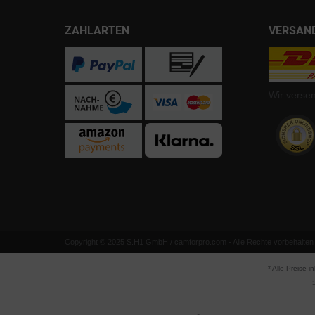
ZAHLARTEN
VERSAN
Wir verse
Copyright © 2025 S.H1 GmbH / camforpro.com - Alle Rechte vorbehalten
* Alle Preise i
1