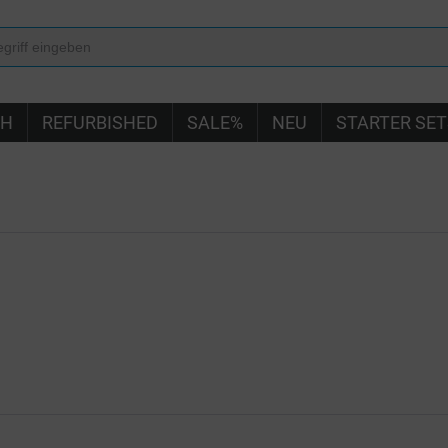
IH
REFURBISHED
SALE%
NEU
STARTER SET