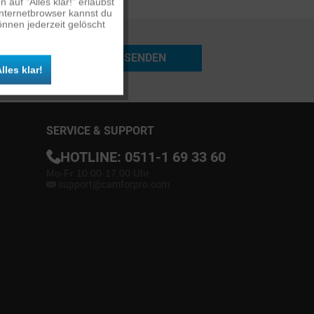
auf "Alles klar!" erlaubst
Inaktiv
Internetbrowser kannst du
nnen jederzeit gelöscht
Inaktiv
SENDEN
lles klar!
Inaktiv
SERVICE & SUPPORT
HOTLINE:
0511-1 69 33 60
Mo-Fr 10.00-17.00 Uhr
support@camforpro.com