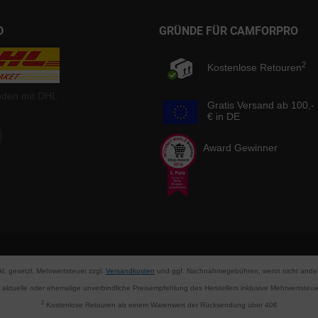
D
GRÜNDE FÜR CAMFORPRO
2
Kostenlose Retouren
nden mit DHL
Gratis Versand ab 100,-
€ in DE
Award Gewinner
nkl. gesetzl. Mehrwertsteuer zzgl.
Versandkosten
und ggf. Nachnahmegebühren, wenn nicht ander
aktuelle oder ehemalige unverbindliche Preisempfehlung des Herstellers inklusive Mehrwertsteue
2
Kostenlose Retouren ab einem Warenwert der Rücksendung über 40€