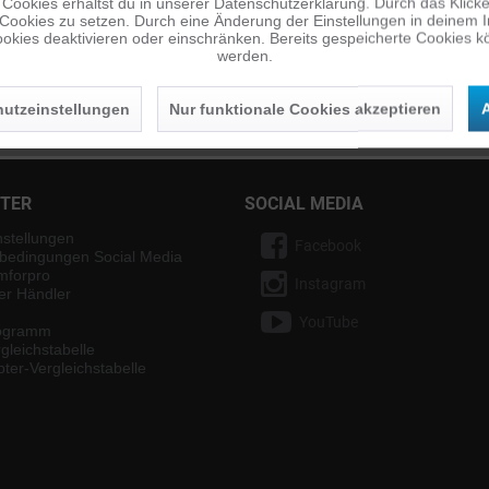
Cookies erhältst du in unserer Datenschutzerklärung. Durch das Klicken 
 Cookies zu setzen. Durch eine Änderung der Einstellungen in deinem 
okies deaktivieren oder einschränken. Bereits gespeicherte Cookies kö
werden.
n
utzeinstellungen
Nur funktionale Cookies akzeptieren
A
Die
Datenschutzerklärung
habe ich zur Kenntnis genommen.
NTER
SOCIAL MEDIA
nstellungen
Facebook
bedingungen Social Media
mforpro
Instagram
ter Händler
YouTube
rogramm
gleichstabelle
ter-Vergleichstabelle