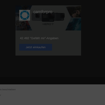
s beschrieben
r