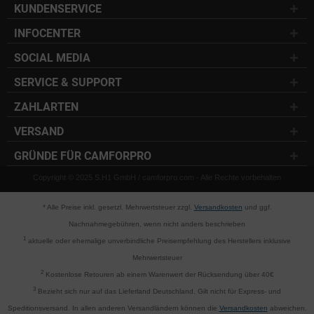
KUNDENSERVICE
INFOCENTER
SOCIAL MEDIA
SERVICE & SUPPORT
ZAHLARTEN
VERSAND
GRÜNDE FÜR CAMFORPRO
Copyright © 2025 S.H1 GmbH / camforpro.com - Alle Rechte vorbehalten
* Alle Preise inkl. gesetzl. Mehrwertsteuer zzgl.
Versandkosten
und ggf.
Nachnahmegebühren, wenn nicht anders beschrieben
1
aktuelle oder ehemalige unverbindliche Preisempfehlung des Herstellers inklusive
Mehrwertsteuer
2
Kostenlose Retouren ab einem Warenwert der Rücksendung über 40€
3
Bezieht sich nur auf das Lieferland Deutschland. Gilt nicht für Express- und
Speditionsversand. In allen anderen Versandländern können die
Versandkosten
abweichen.