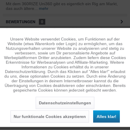
Mit dem 360RIZE Uni360 gibt es eigentlich ein Rig am Markt,
das auch ältere...
mehr
BEWERTUNGEN
0
Bewertungen lesen, schreiben und diskutieren...
mehr
Unsere Website verwendet Cookies, um Funktionen auf der
Aktiv
Funktionale
ÄHNLICHE ARTIKEL
Website (etwa Warenkorb oder Login) zu ermöglichen, um das
Nutzungsverhalten unserer Website zu analysieren und stetig zu
Diese Artikel sind dem Produkt ähnlich ...
mehr
verbessern, sowie um Dir personalisierte Angebote auf
Inaktiv
Tracking
Werbeplattformen Dritter anzubieten. Zudem liefern diese Cookies
Erkenntnisse für Werbeanalysen und Affiliate-Marketing. Weitere
Informationen zu Cookies erhältst du in unserer
Datenschutzerklärung. Durch das Klicken auf "Alles klar!" erlaubst
Inaktiv
Personalisierung
Persönliche Empfehlungen
du uns, diese optionalen Cookies zu setzen. Durch eine Änderung
der Einstellungen in deinem Internetbrowser kannst du die
Übertragung von Cookies deaktivieren oder einschränken. Bereits
gespeicherte Cookies können jederzeit gelöscht werden.
Inaktiv
Service
Datenschutzeinstellungen
Nur funktionale Cookies akzeptieren
Alles klar!