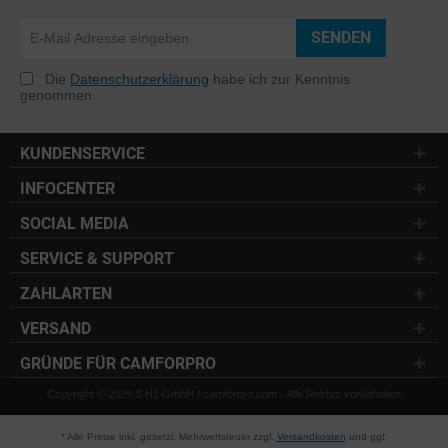
SENDEN
Die
Datenschutzerklärung
habe ich zur Kenntnis
genommen.
KUNDENSERVICE
INFOCENTER
SOCIAL MEDIA
SERVICE & SUPPORT
ZAHLARTEN
VERSAND
GRÜNDE FÜR CAMFORPRO
Copyright © 2025 S.H1 GmbH / camforpro.com - Alle Rechte vorbehalten
* Alle Preise inkl. gesetzl. Mehrwertsteuer zzgl.
Versandkosten
und ggf.