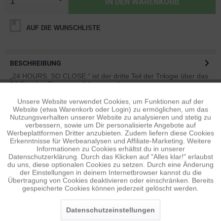
IN DEN
WARENKORB
AUF DIE WUNSCHLISTE
BESCHREIBUNG
„24 HOURS. SO CLOSE.“ ist der dritte Teil der Trilogie über das
24 Stunden Rennen auf dem...
mehr
Unsere Website verwendet Cookies, um Funktionen auf der
Aktiv
Funktionale
BEWERTUNGEN
0
Website (etwa Warenkorb oder Login) zu ermöglichen, um das
Nutzungsverhalten unserer Website zu analysieren und stetig zu
Bewertungen lesen, schreiben und diskutieren...
mehr
verbessern, sowie um Dir personalisierte Angebote auf
Inaktiv
Tracking
Werbeplattformen Dritter anzubieten. Zudem liefern diese Cookies
Erkenntnisse für Werbeanalysen und Affiliate-Marketing. Weitere
ÄHNLICHE ARTIKEL
Informationen zu Cookies erhältst du in unserer
Diese Artikel sind dem Produkt ähnlich ...
mehr
Datenschutzerklärung. Durch das Klicken auf "Alles klar!" erlaubst
Inaktiv
Personalisierung
du uns, diese optionalen Cookies zu setzen. Durch eine Änderung
der Einstellungen in deinem Internetbrowser kannst du die
Übertragung von Cookies deaktivieren oder einschränken. Bereits
gespeicherte Cookies können jederzeit gelöscht werden.
Inaktiv
Service
Persönliche Empfehlungen
Datenschutzeinstellungen