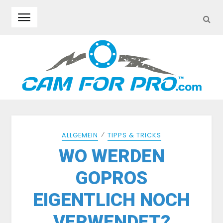
SEA
Skip to navigation
Skip to content
⁄
ALLGEMEIN
TIPPS & TRICKS
WO WERDEN
GOPROS
EIGENTLICH NOCH
VERWENDET?