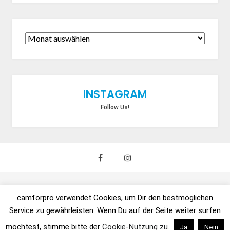
INSTAGRAM
Follow Us!
camforpro verwendet Cookies, um Dir den bestmöglichen
Copyright © 2021 urban:trends GmbH / camforpro.com -
Service zu gewährleisten. Wenn Du auf der Seite weiter surfen
Dein GoPro Shop - Alle Rechte vorbehalten.
möchtest, stimme bitte der
Cookie-Nutzung zu.
Ja
Nein