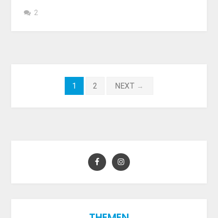
2
Beitragsnavigation
1
2
NEXT
→
THEMEN