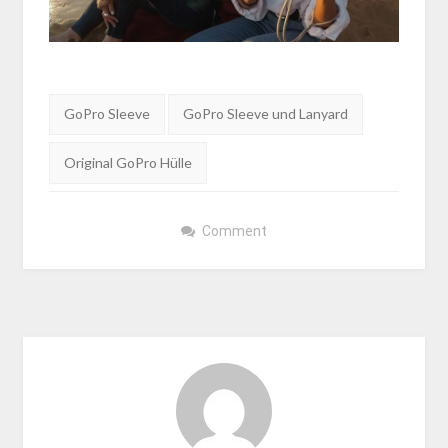
Tags:
GoPro Sleeve
GoPro Sleeve und Lanyard
Original GoPro Hülle
Comment