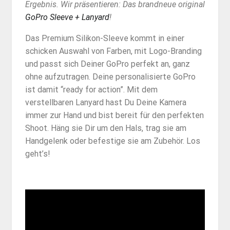
Ergebnis. Wir präsentieren:
Das brandneue original
GoPro Sleeve + Lanyard
!
Das Premium Silikon-Sleeve kommt in einer
schicken Auswahl von Farben, mit Logo-Branding
und passt sich Deiner GoPro perfekt an, ganz
ohne aufzutragen. Deine personalisierte GoPro
ist damit “ready for action”. Mit dem
verstellbaren Lanyard hast Du Deine Kamera
immer zur Hand und bist bereit für den perfekten
Shoot. Häng sie Dir um den Hals, trag sie am
Handgelenk oder befestige sie am Zubehör. Los
geht’s!