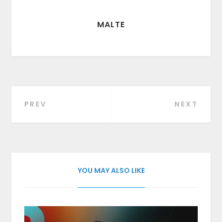
MALTE
PREV
NEXT
Beitragsnavigation
YOU MAY ALSO LIKE