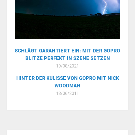
SCHLÄGT GARANTIERT EIN: MIT DER GOPRO
BLITZE PERFEKT IN SZENE SETZEN
19/08/2021
HINTER DER KULISSE VON GOPRO MIT NICK
WOODMAN
18/06/2011