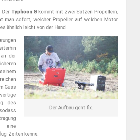
Der
Typhoon G
kommt mit zwei Sätzen Propellern,
nt man sofort, welcher Propeller auf welchen Motor
es ähnlich leicht von der Hand.
erungen
iterhin
 an der
icheren
seinem
reichen
nem Guss
wertige
ung des
Der Aufbau geht fix.
 sodass
tragung
r eine
flug-Zeiten kenne.