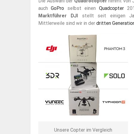
Die Auswahl der
Quadrocopter
nimmt von Ja
auch
GoPro
selbst einen
Quadcopter
201
Marktführer
DJI
stellt seit einigen 
Mittlerweile sind wir in der
dritten Generatio
Unsere Copter im Vergleich