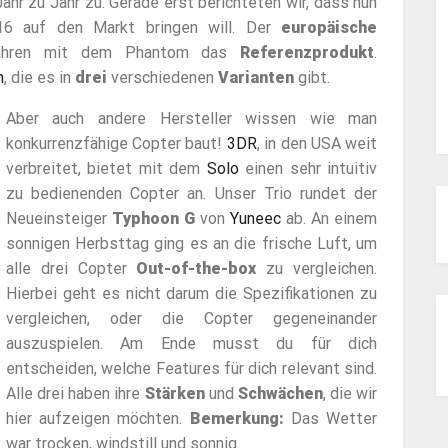
hr zu Jahr zu. Gerade erst berichteten wir, dass nun
6 auf den Markt bringen will. Der
europäische
Jahren mit dem Phantom das
Referenzprodukt
.
n
, die es in
drei
verschiedenen
Varianten
gibt.
Aber auch andere Hersteller wissen wie man
konkurrenzfähige Copter baut!
3DR
, in den USA weit
verbreitet, bietet mit dem
Solo
einen sehr intuitiv
zu bedienenden Copter an. Unser Trio rundet der
Neueinsteiger
Typhoon G
von
Yuneec
ab. An einem
sonnigen Herbsttag ging es an die frische Luft, um
alle drei Copter
Out-of-the-box
zu vergleichen.
Hierbei geht es nicht darum die Spezifikationen zu
vergleichen, oder die Copter gegeneinander
auszuspielen. Am Ende musst du für dich
entscheiden, welche Features für dich relevant sind.
Alle drei haben ihre
Stärken
und
Schwächen
, die wir
hier aufzeigen möchten.
Bemerkung:
Das Wetter
war trocken, windstill und sonnig.