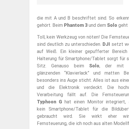
die mit A und B beschriftet sind. So erken
gehört. Beim
Phantom 3
und dem
Solo
geht 
Toll, kein Werkzeug von nöten! Die Fernsteu
sind deutlich zu unterschieden.
DJI
setzt we
auf Weiß. Ein kleiner gepufferter Bereich
Halterung für Smartphone/Tablet sorgt für s
Sitz. Genauso beim
Solo
, der mit 
glänzenden “Klavierlack” und matten Be
besonders ins Auge sticht. Alles ist aus ei
und die Elektronik verdeckt. Die hoch
Verarbeitung fällt auf. Die Fernsteuer
Typhoon G
hat einen Monitor integriert,
kein Smartphone/Tablet für die Bildüber
gebraucht wird. Sie wirkt eher wi
Fernsteuerung, die ich noch aus alten Modell