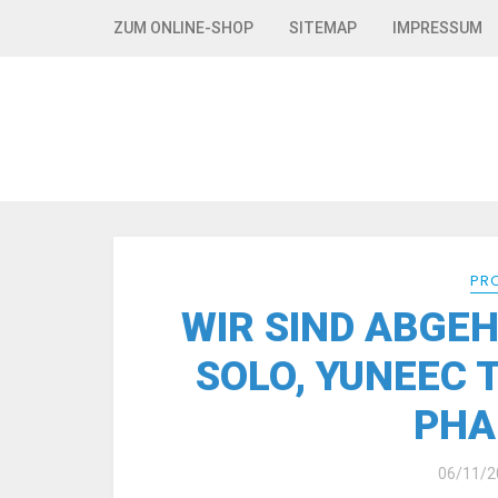
Skip to navigation
Skip to content
ZUM ONLINE-SHOP
SITEMAP
IMPRESSUM
PR
WIR SIND ABGEH
SOLO, YUNEEC 
PHA
06/11/2