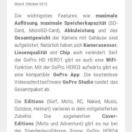
Stand: Oktober 2015
Die wichtigsten Features wie
maximale
Auflösung
,
maximale Speicherkapazität
(SD-
Card, MicroSD-Card),
Akkuleistung
und das
Gesamtgewicht
der Kamera mit Gehäuse sind
aufgelistet. Natürlich haben sich
Kamerasensor
,
Linsenqualität
und
Chip
auch verändert. Seit
der GoPro HD HERO1 gibt es auch eine
WiFi
-
Funktion. Mit der GoPro HERO3 aufwärts gibt es
eine kompatible
GoPro App
. Die kostenlose
Videoschnittsoftware
GoPro Studio
rundet das
Gesamtpaket ab.
Die
Editions
(Surf, Moto, RC, Naked, Music,
Outdoor, Helmet) variieren in dem mitgelieferten
Zubehör. Die sogenannten
Cover-
Editions
(Moto und Adventure) gibt es nur bei
der Standardausführung (bspw. GoPro HERO4