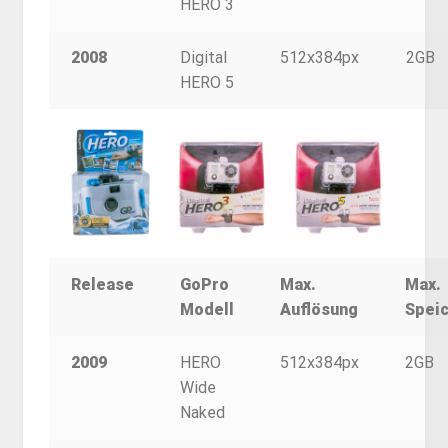
HERO 3
2008
Digital
512x384px
2GB
HERO 5
Release
GoPro
Max.
Max.
Modell
Auflösung
Spei
2009
HERO
512x384px
2GB
Wide
Naked