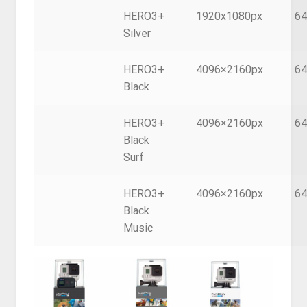
HERO3+
1920x1080px
6
Silver
HERO3+
4096×2160px
6
Black
HERO3+
4096×2160px
6
Black
Surf
HERO3+
4096×2160px
6
Black
Music