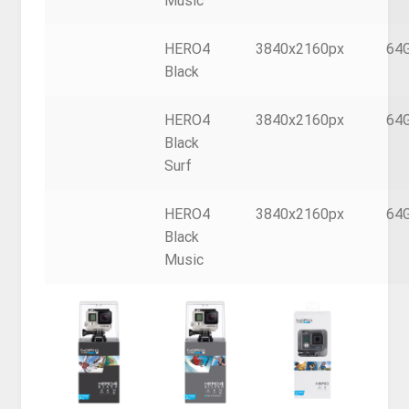
Music
HERO4
3840x2160px
64
Black
HERO4
3840x2160px
64
Black
Surf
HERO4
3840x2160px
64
Black
Music