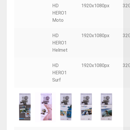
HD
1920x1080px
32
HERO1
Moto
HD
1920x1080px
32
HERO1
Helmet
HD
1920x1080px
32
HERO1
Surf