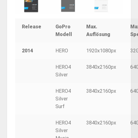
Release
GoPro
Max.
Ma
Modell
Auflösung
Sp
2014
HERO
1920x1080px
32
HERO4
3840x2160px
64
Silver
HERO4
3840x2160px
64
Silver
Surf
HERO4
3840x2160px
64
Silver