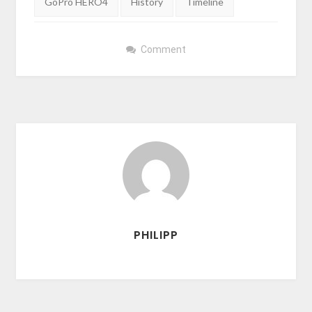
GoPro HERO4
History
Timeline
Comment
PHILIPP