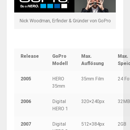
Nick Woodman, Erfinder & Gründer von GoPro
Release
GoPro
Max.
Max.
Modell
Auflösung
Spei
2005
HERO
35mm Film
24 Fo
35mm
2006
Digital
320×240px
32MB 
HERO 1
2007
Digital
512×384px
2GB