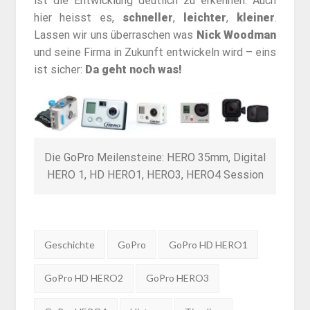
ist die Entwicklung deutlich zu erkennen. Auch
hier heisst es,
schneller
,
leichter
,
kleiner
.
Lassen wir uns überraschen was
Nick Woodman
und seine Firma in Zukunft entwickeln wird – eins
ist sicher:
Da geht noch was!
Die GoPro Meilensteine: HERO 35mm, Digital
HERO 1, HD HERO1, HERO3, HERO4 Session
Tags:
Geschichte
GoPro
GoPro HD HERO1
GoPro HD HERO2
GoPro HERO3