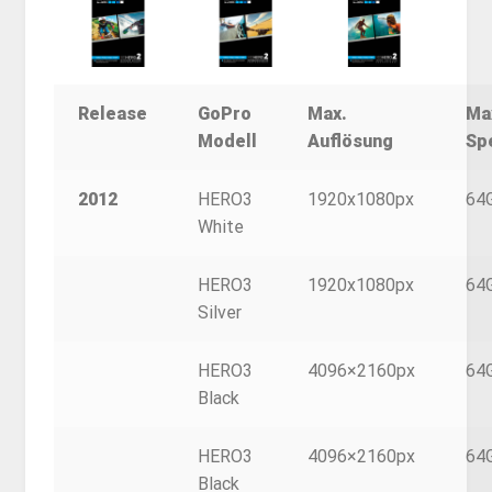
Release
GoPro
Max.
Ma
Modell
Auflösung
Sp
2012
HERO3
1920x1080px
64
White
HERO3
1920x1080px
64
Silver
HERO3
4096×2160px
64
Black
HERO3
4096×2160px
64
Black