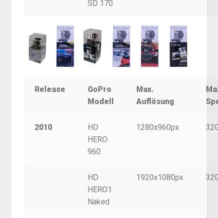
SD 170
Release
GoPro
Max.
Ma
Modell
Auflösung
Sp
2010
HD
1280x960px
32
HERO
960
HD
1920x1080px
32
HERO1
Naked