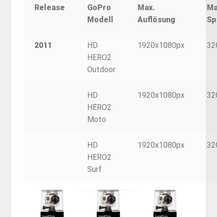
Release
GoPro
Max.
Ma
Modell
Auflösung
Sp
2011
HD
1920x1080px
32
HERO2
Outdoor
HD
1920x1080px
32
HERO2
Moto
HD
1920x1080px
32
HERO2
Surf