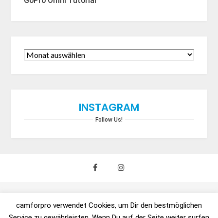
GoPro Omni Tutorial
INSTAGRAM
Follow Us!
camforpro verwendet Cookies, um Dir den bestmöglichen
Copyright © 2021 urban:trends GmbH / camforpro.com -
Service zu gewährleisten. Wenn Du auf der Seite weiter surfen