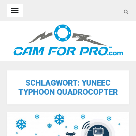
SEA
Skip to navigation
Skip to content
SCHLAGWORT:
YUNEEC
TYPHOON QUADROCOPTER