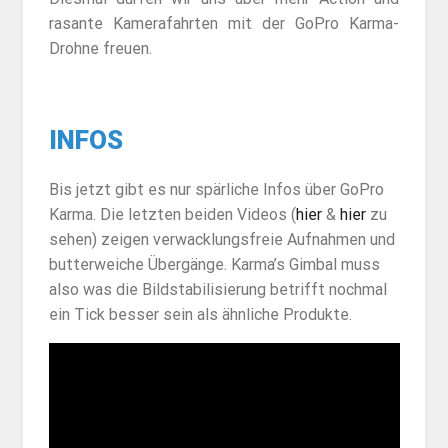
rasante Kamerafahrten mit der GoPro Karma-
Drohne freuen.
INFOS
Bis jetzt gibt es nur spärliche Infos über GoPro
Karma. Die letzten beiden Videos (
hier
&
hier
zu
sehen) zeigen verwacklungsfreie Aufnahmen und
butterweiche Übergänge. Karma’s Gimbal muss
also was die Bildstabilisierung betrifft nochmal
ein Tick besser sein als ähnliche Produkte.