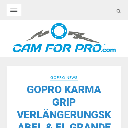
SEA
Skip to navigation
Skip to content
GOPRO NEWS
GOPRO KARMA
GRIP
VERLÄNGERUNGSK
ABEL & EL GRANDE