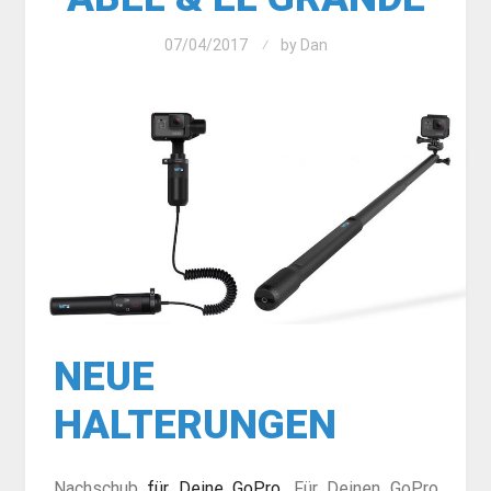
07/04/2017
by
Dan
NEUE
HALTERUNGEN
Nachschub
für Deine GoPro
. Für Deinen GoPro