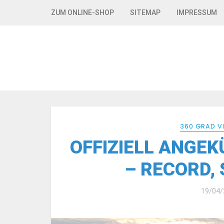
Skip to navigation
Skip to content
ZUM ONLINE-SHOP
SITEMAP
IMPRESSUM
360 GRAD V
OFFIZIELL ANGEK
– RECORD, 
19/04/