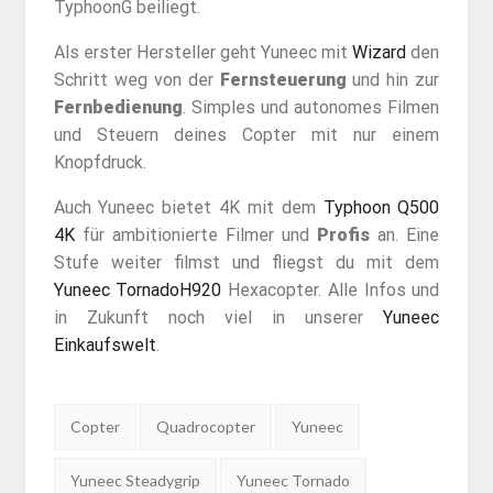
TyphoonG beiliegt.
Als erster Hersteller geht Yuneec mit
Wizard
den
Schritt weg von der
Fernsteuerung
und hin zur
Fernbedienung
. Simples und autonomes Filmen
und Steuern deines Copter mit nur einem
Knopfdruck.
Auch Yuneec bietet 4K mit dem
Typhoon Q500
4K
für ambitionierte Filmer und
Profis
an. Eine
Stufe weiter filmst und fliegst du mit dem
Yuneec TornadoH920
Hexacopter. Alle Infos und
in Zukunft noch viel in unserer
Yuneec
Einkaufswelt
.
Tags:
Copter
Quadrocopter
Yuneec
Yuneec Steadygrip
Yuneec Tornado