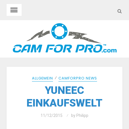
SEA
Skip to navigation
Skip to content
⁄
ALLGEMEIN
CAMFORPRO NEWS
YUNEEC
EINKAUFSWELT
11/12/2015
by
Philipp