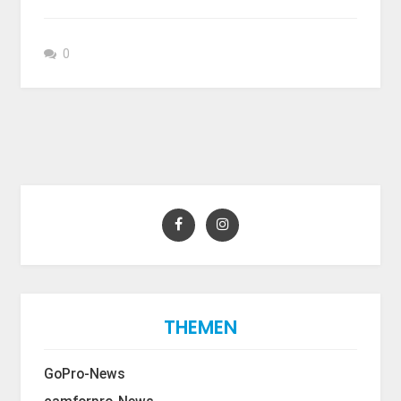
0
THEMEN
GoPro-News