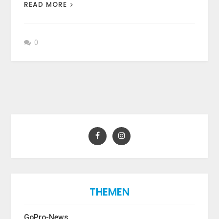
READ MORE
0
THEMEN
GoPro-News