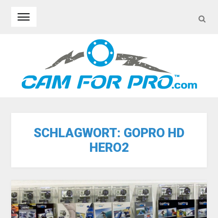
SEA
Skip to navigation
Skip to content
SCHLAGWORT:
GOPRO HD
HERO2