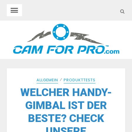
SEA
Skip to navigation
Skip to content
⁄
ALLGEMEIN
PRODUKTTESTS
WELCHER HANDY-
GIMBAL IST DER
BESTE? CHECK
UNSERE