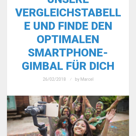
VERGLEICHSTABELL
E UND FINDE DEN
OPTIMALEN
SMARTPHONE-
GIMBAL FÜR DICH
26/02/2018
by
Marcel