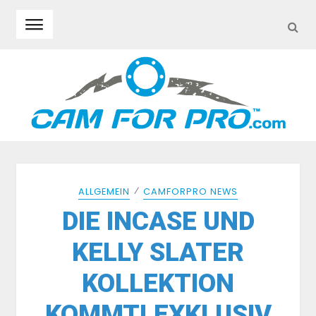
SEA
Skip to navigation
Skip to content
⁄
ALLGEMEIN
CAMFORPRO NEWS
DIE INCASE UND
KELLY SLATER
KOLLEKTION
KOMMT! EXKLUSIV