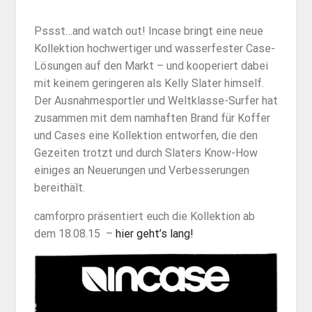
Pssst…and watch out! Incase bringt eine neue
Kollektion hochwertiger und wasserfester Case-
Lösungen auf den Markt – und kooperiert dabei
mit keinem geringeren als Kelly Slater himself.
Der Ausnahmesportler und Weltklasse-Surfer hat
zusammen mit dem namhaften Brand für Koffer
und Cases eine Kollektion entworfen, die den
Gezeiten trotzt und durch Slaters Know-How
einiges an Neuerungen und Verbesserungen
bereithält.
camforpro präsentiert euch die Kollektion ab
dem 18.08.15 –
hier geht’s lang!