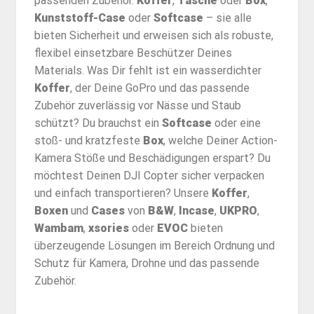
passenden Zubehör.
Koffer
,
Tasche
oder
Box
,
Kunststoff-Case
oder
Softcase
– sie alle
bieten Sicherheit und erweisen sich als robuste,
flexibel einsetzbare Beschützer Deines
Materials. Was Dir fehlt ist ein wasserdichter
Koffer
, der Deine GoPro und das passende
Zubehör zuverlässig vor Nässe und Staub
schützt? Du brauchst ein
Softcase
oder eine
stoß- und kratzfeste
Box
, welche Deiner Action-
Kamera Stöße und Beschädigungen erspart? Du
möchtest Deinen DJI Copter sicher verpacken
und einfach transportieren? Unsere
Koffer
,
Boxen
und
Cases
von
B&W
,
Incase
,
UKPRO
,
Wambam
,
xsories
oder
EVOC
bieten
überzeugende Lösungen im Bereich Ordnung und
Schutz für Kamera, Drohne und das passende
Zubehör.