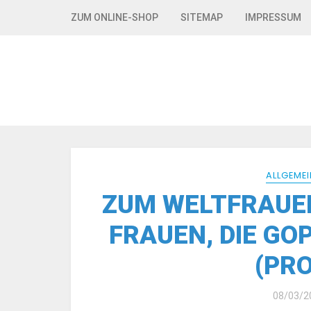
Skip to navigation
Skip to content
ZUM ONLINE-SHOP
SITEMAP
IMPRESSUM
ALLGEMEI
ZUM WELTFRAUEN
FRAUEN, DIE GOP
(PRO
08/03/2