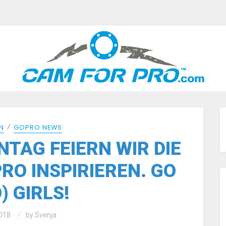
⁄
N
GOPRO NEWS
TAG FEIERN WIR DIE
RO INSPIRIEREN. GO
) GIRLS!
018
by
Svenja