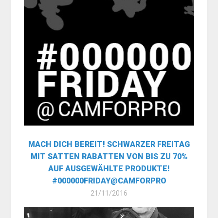
MACH DICH BEREIT! SCHWARZER FREITAG
MIT SATTEN RABATTEN VON BIS ZU 70%
AUF AUSGEWÄHLTE PRODUKTE!
#000000FRIDAY@CAMFORPRO
21/11/2016